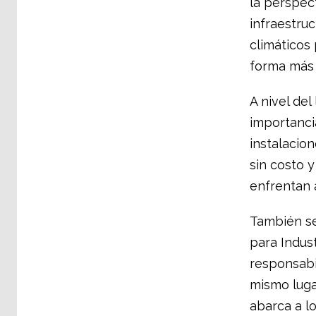
la perspec
infraestruc
climáticos 
forma más 
A nivel del
importanci
instalacio
sin costo y
enfrentan 
También se
para Indust
responsab
mismo luga
abarca a l