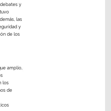
 debates y
stuvo
Además, las
eguridad y
ión de los
ue amplio,
os
 los
nos de
ticos