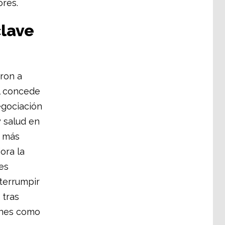
ores.
clave
ron a
al concede
negociación
y salud en
s más
ora la
es
nterrumpir
 tras
ones como