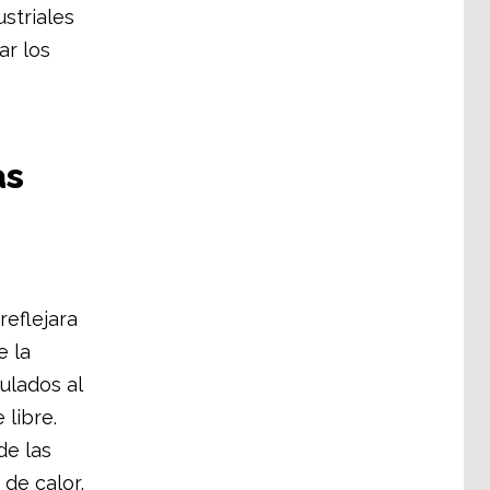
striales
ar los
as
reflejara
e la
culados al
 libre.
de las
 de calor,