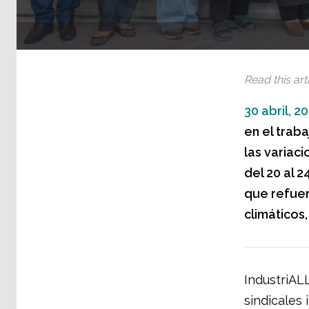
Read this arti
30 abril, 2
en el trab
las variac
del 20 al 2
que refuer
climáticos
IndustriAL
sindicales 