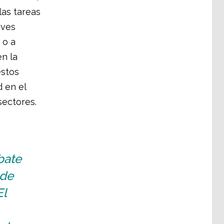
las tareas
aves
 o a
n la
estos
d en el
sectores.
bate
 de
El