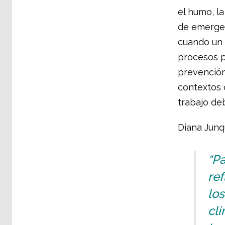
el humo, la
de emergen
cuando un 
procesos p
prevención
contextos c
trabajo de
Diana Junqu
“Pa
ref
los
cli