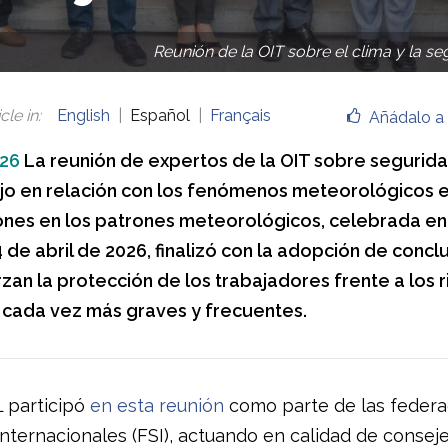
Reunión de la OIT sobre el clima y la se
cle in
:
English
Español
Français
Añádalo a 
026
La reunión de expertos de la OIT sobre segurida
ajo en relación con los fenómenos meteorológicos 
iones en los patrones meteorológicos, celebrada e
4 de abril de 2026, finalizó con la adopción de concl
zan la protección de los trabajadores frente a los 
, cada vez más graves y frecuentes.
L participó
en esta reunión
como parte de las federa
internacionales (FSI), actuando en calidad de consej