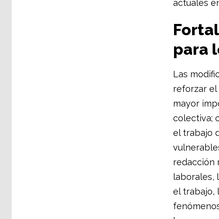
actuales en
Fortal
para 
Las modifi
reforzar el
mayor impor
colectiva;
el trabajo 
vulnerable
redacción 
laborales,
el trabajo,
fenómenos 