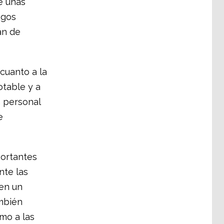
e unas
sgos
án de
 cuanto a la
otable y a
n personal
e
ortantes
nte las
en un
ambién
mo a las