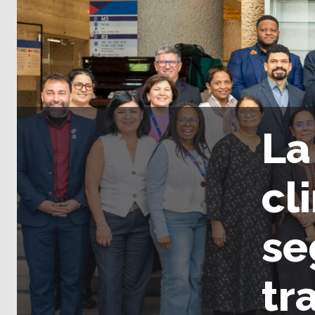
La
cl
se
tr