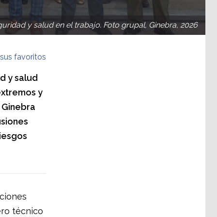
guridad y salud en el trabajo. Foto grupal, Ginebra, 2026
sus favoritos
d y salud
extremos y
n Ginebra
usiones
riesgos
ciones
ero técnico