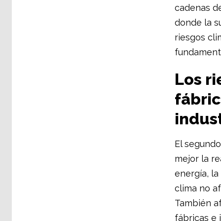
cadenas de
donde la s
riesgos cli
fundamenta
Los ri
fábric
indust
El segundo
mejor la re
energía, la
clima no af
También af
fábricas e 