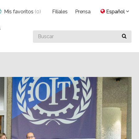
Mis favoritos
(
0
)
Filiales
Prensa
Español
s
Buscar
algo