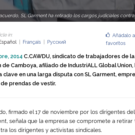
cuerdo, SL Garment ha retirado los cargos judiciales contra 
cle in
:
Añádalo a
Español
Français
Русский
favoritos
re, 2014
C.CAWDU, sindicato de trabajadores de la
 de Camboya, afiliado de IndustriALL Global Union,
ia clave en una larga disputa con SL Garment, empr
 de prendas de vestir.
do, firmado el 17 de noviembre por los dirigentes d
nt, señala que la empresa se compromete a retirar 
ra los dirigentes y activistas sindicales.