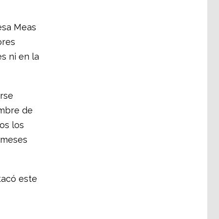
esa Meas
ores
s ni en la
rse
mbre de
os los
s meses
tacó este