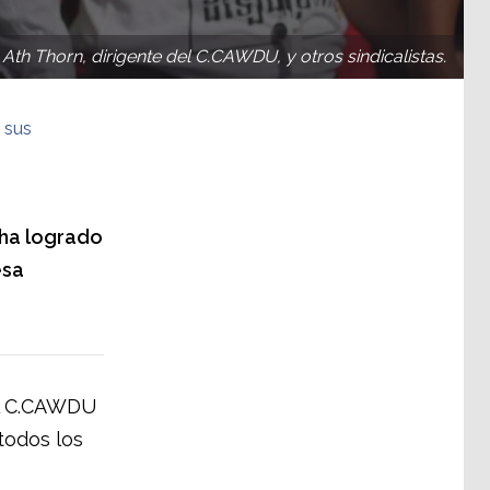
Ath Thorn, dirigente del C.CAWDU, y otros sindicalistas.
 sus
 ha logrado
esa
el C.CAWDU
todos los