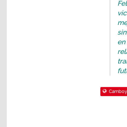
Fe
vic
mej
sin
en 
re
tra
fu
Camboy