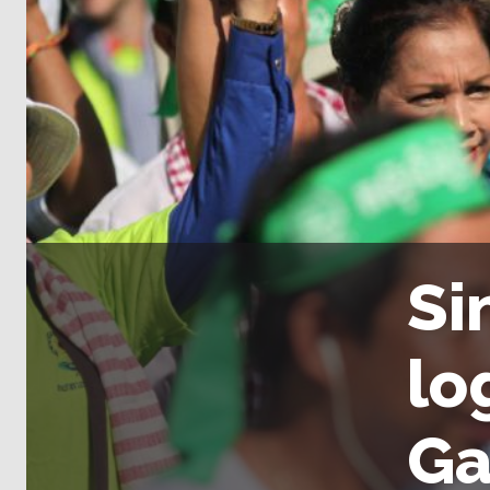
Si
lo
Ga