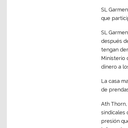
SL Garment
que partic
SL Garment
después de 
tengan der
Ministerio 
dinero a l
La casa ma
de prendas
Ath Thorn,
sindicales
presión qu