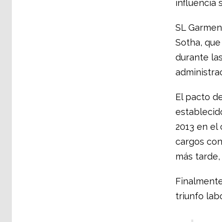
influencia 
SL Garment
Sotha, que 
durante las
administrac
El pacto d
establecid
2013 en el
cargos con
más tarde, 
Finalmente,
triunfo lab