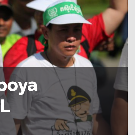
boya
SL