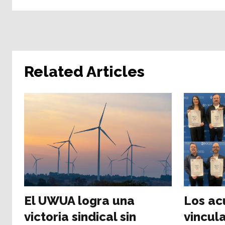
Related Articles
El UWUA logra una
Los ac
victoria sindical sin
vincul