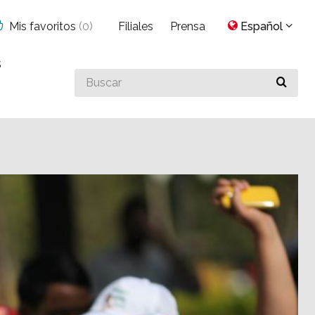
Mis favoritos
(
0
)
Filiales
Prensa
Español
s
Buscar
algo