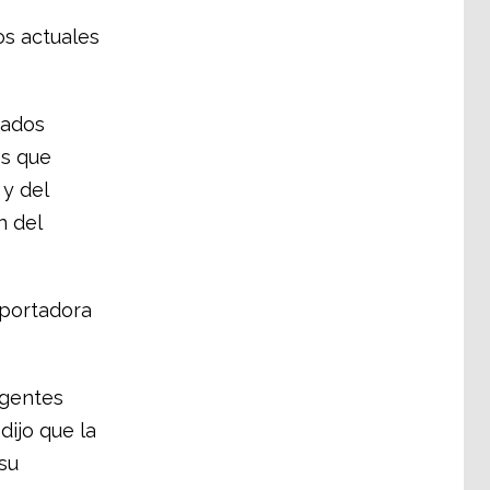
s actuales
eados
os que
y del
n del
xportadora
igentes
ijo que la
su