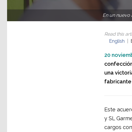
En un nuevo a
Read this arti
English
20 noviemb
confección
una victor
fabricante
Este acuer
y SL Garme
cargos cont