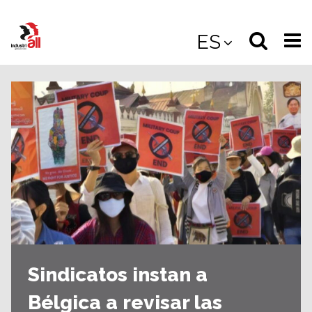
Jump
to
Select
Sea
ES
main
content
langua
the
(
(mobile
site
(mo
Sindicatos instan a
Bélgica a revisar las