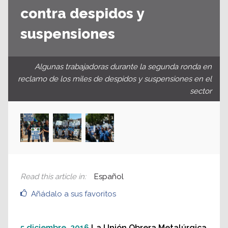
contra despidos y
suspensiones
Algunas trabajadoras durante la segunda ronda en
reclamo de los miles de despidos y suspensiones en el
sector
Read this article in
:
Español
Añádalo a sus favoritos
5 diciembre, 2016
La Unión Obrera Metalúrgica