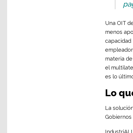
pa
Una OIT de
menos apoyo
capacidad 
empleadore
materia de
el multila
es lo últi
Lo qu
La solución
Gobiernos 
IndustriALL