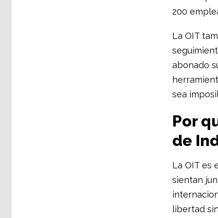
200 emplea
La OIT tam
seguimient
abonado su
herramient
sea imposi
Por qu
de In
La OIT es e
sientan ju
internacio
libertad si