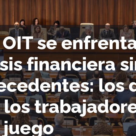
 OIT se enfrent
isis financiera s
ecedentes: los
 los trabajador
 juego