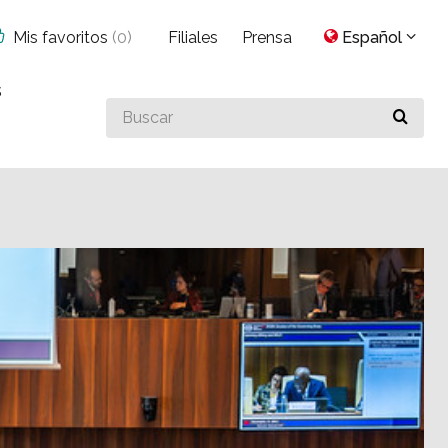
Mis favoritos
(
0
)
Filiales
Prensa
Español
s
Buscar
algo