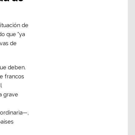
situación de
do que “ya
ivas de
que deben.
de francos
l
a grave
ordinaria—,
países