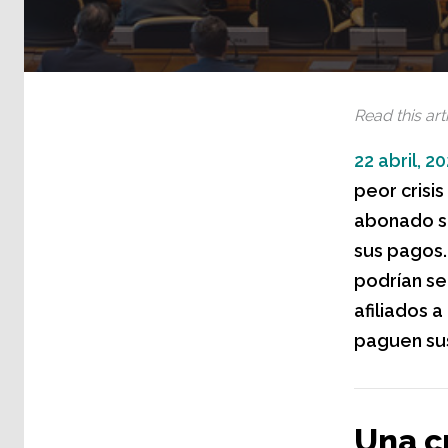
Read this arti
22 abril, 2
peor crisis
abonado su
sus pagos.
podrían ser
afiliados 
paguen sus
Una c