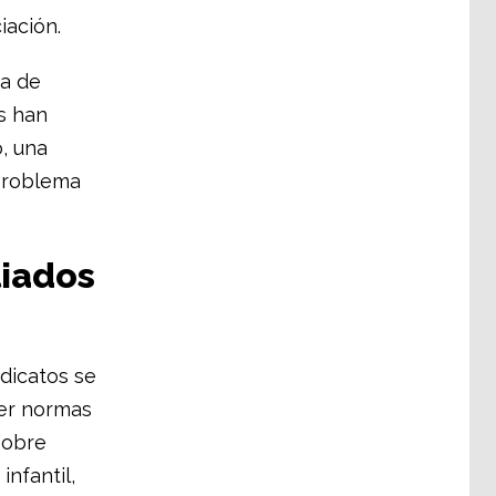
iación.
ma de
s han
, una
 problema
liados
ndicatos se
cer normas
sobre
infantil,