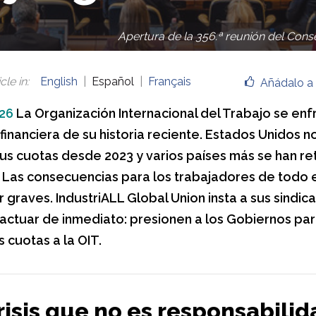
Apertura de la 356.ª reunión del Cons
cle in
:
English
Español
Français
Añádalo a 
026
La Organización Internacional del Trabajo se enfr
 financiera de su historia reciente. Estados Unidos n
s cuotas desde 2023 y varios países más se han re
 Las consecuencias para los trabajadores de todo 
 graves. IndustriALL Global Union insta a sus sindic
a actuar de inmediato: presionen a los Gobiernos pa
 cuotas a la OIT.
risis que no es responsabilid