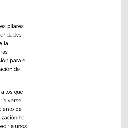
s pilares:
rioridades
e la
uras
ión para el
eación de
 a los que
ría verse
ciento de
ización ha
edir a unos