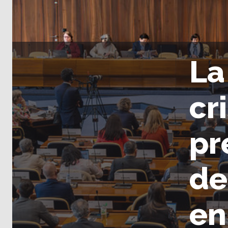
La
cr
pr
de
en