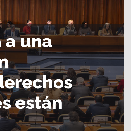
a a una
in
 derechos
es están