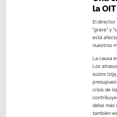
la OIT
El director
“grave” y “
está afect
nuestros m
La causa e
Los atraso
suizos (29
presupuest
crisis de l
contribuye
debe más d
también es