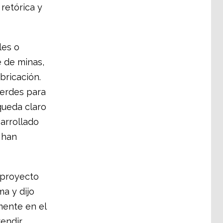
 retórica y
les o
e de minas,
bricación.
erdes para
queda claro
arrollado
 han
 proyecto
ma y dijo
mente en el
rendir