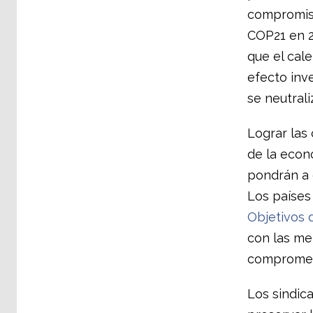
compromiso
COP21 en 2
que el cal
efecto inv
se neutrali
Lograr las
de la econo
pondrán a 
Los países
Objetivos 
con las me
comprometi
Los sindic