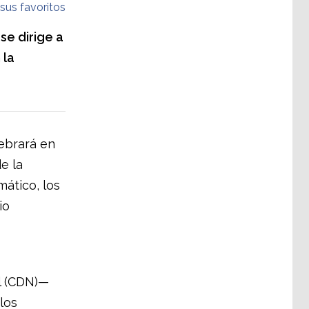
sus favoritos
se dirige a
 la
lebrará en
e la
ático, los
io
l (CDN)—
los