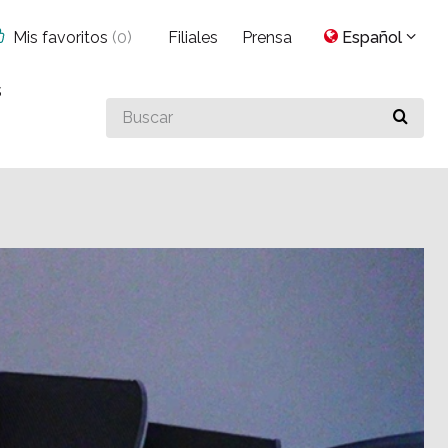
Mis favoritos
(
0
)
Filiales
Prensa
Español
s
Buscar
algo