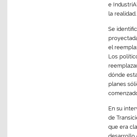
e IndustriA
la realidad.
Se identif
proyectada
el reemplaz
Los políti
reemplazar
dónde esta
planes sól
comenzado 
En su inte
de Transici
que era cla
desarrollo 