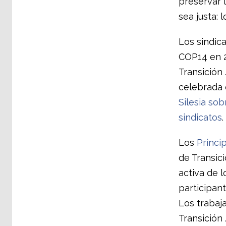
preservar l
sea justa: 
Los sindic
COP14 en 2
Transición 
celebrada 
Silesia sob
sindicatos
.
Los
Princip
de Transic
activa de l
participan
Los trabaja
Transición