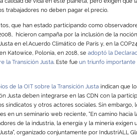
a calidad de vida en este planeta, pero exigen que l
los trabajadores no deben pagar el precio.
atos, que han estado participando como observador
008, hicieron campaña por la inclusión de la noció
Justa en el Acuerdo Climático de París y, en la COP24
en Katowice, Polonia, en 2018, se
adoptó
la Declara
re la Transición Justa
. Este fue
un triunfo importante 
ios de la OIT sobre la Transición Justa
indican que lo
ión Justa deben integrarse en las CDN con la partici
os sindicatos y otros actores sociales. Sin embargo, l
tes en un seminario web reciente, “En camino hacia 
dores de la industria, la energía y la minería exigen 
 Justa”, organizado conjuntamente por IndustriALL G