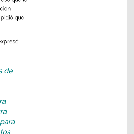
ción
 pidió que
expresó:
s de
ra
ra
 para
tos