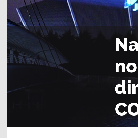
Na
no
di
C