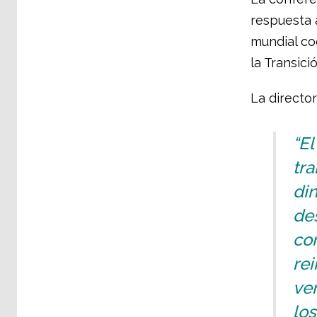
respuesta 
mundial coo
la Transici
La director
“E
tr
din
de
co
rei
ve
los