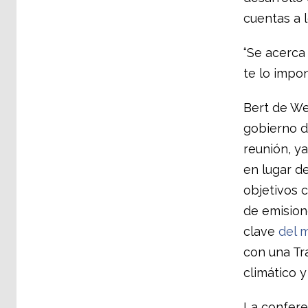
cuentas a 
“Se acerca 
te lo impon
Bert de Wel
gobierno d
reunión, y
en lugar d
objetivos 
de emision
clave
del 
con una Tr
climático y
La confere