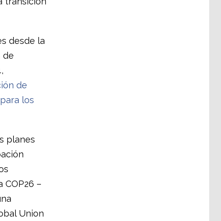
a transición
es desde la
n de
,
ción de
para los
s planes
pación
os
la COP26 –
una
lobal Union