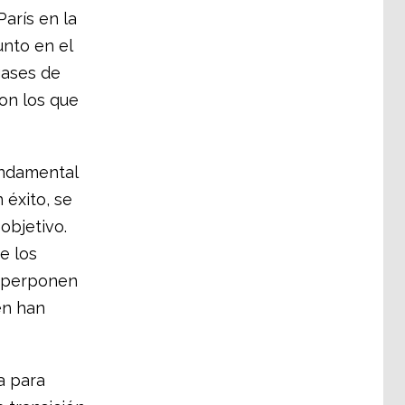
arís en la
nto en el
gases de
on los que
undamental
 éxito, se
objetivo.
e los
superponen
én han
a para