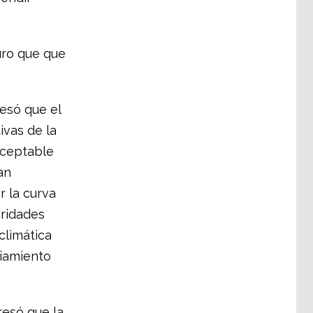
turo que que
resó que el
ivas de la
aceptable
an
r la curva
oridades
climática
ciamiento
resó que la