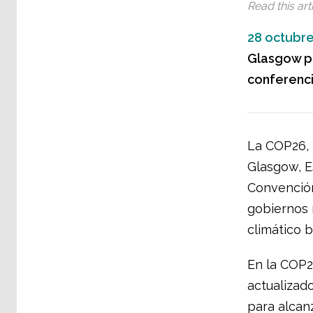
Read this arti
28 octubre
Glasgow pa
conferenci
La COP26, l
Glasgow, Es
Convención
gobiernos 
climático b
En la COP2
actualizad
para alcanz