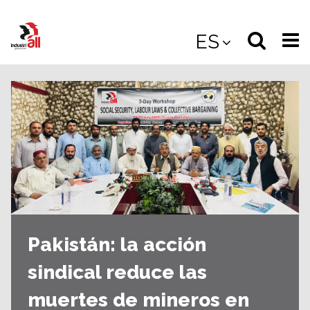
Jump
to
Select
Sea
ES
main
content
langua
the
(
(mobile
site
(mo
Pakistán: la acción
sindical reduce las
muertes de mineros en