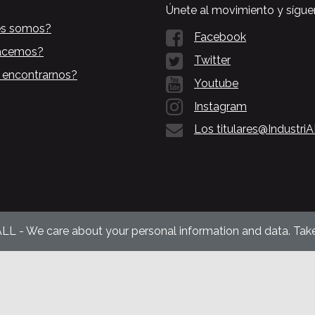
Únete al movimiento y sígue
es somos?
Facebook
acemos?
Twitter
 encontrarnos?
Youtube
Instagram
Los titulares@Industri
ALL - We care about your personal information and data. Take