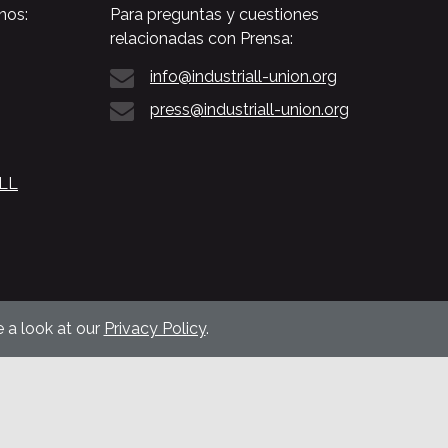
nos:
Para preguntas y cuestiones
relacionadas con Prensa:
info@industriall-union.org
press@industriall-union.org
ALL
 a look at our
Privacy Policy
.