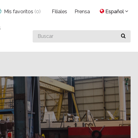
Mis favoritos
(
0
)
Filiales
Prensa
Español
s
Buscar
algo