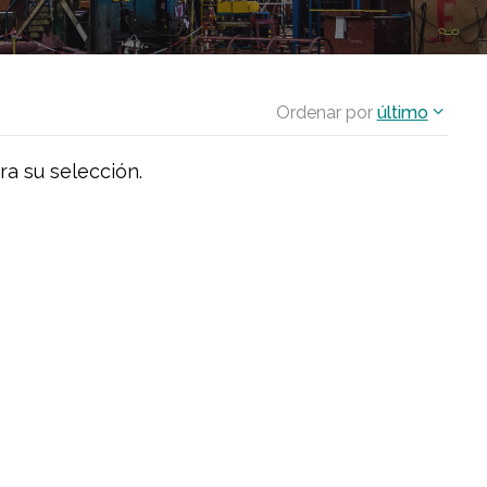
Ordenar por
último
ra su selección.