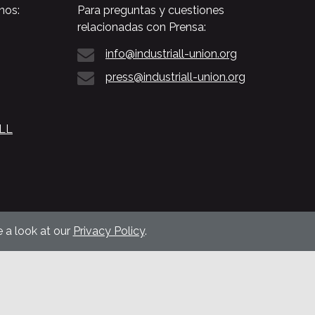
nos:
Para preguntas y cuestiones
relacionadas con Prensa:
info@industriall-union.org
press@industriall-union.org
ALL
 a look at our
Privacy Policy
.