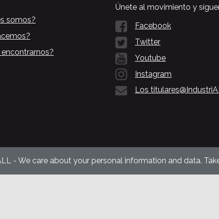
Únete al movimiento y sígue
es somos?
Facebook
acemos?
Twitter
 encontrarnos?
Youtube
Instagram
Los titulares@Industri
ALL - We care about your personal information and data. Take