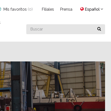
Mis favoritos
(
0
)
Filiales
Prensa
Español
s
Buscar
algo