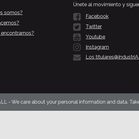
Únete al movimiento y sígue
es somos?
Facebook
acemos?
Twitter
 encontrarnos?
Youtube
Instagram
Los titulares@Industri
ALL - We care about your personal information and data. Take