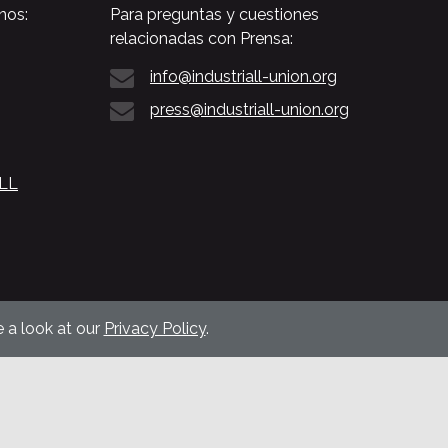
nos:
Para preguntas y cuestiones
relacionadas con Prensa:
info@industriall-union.org
press@industriall-union.org
ALL
 a look at our
Privacy Policy
.