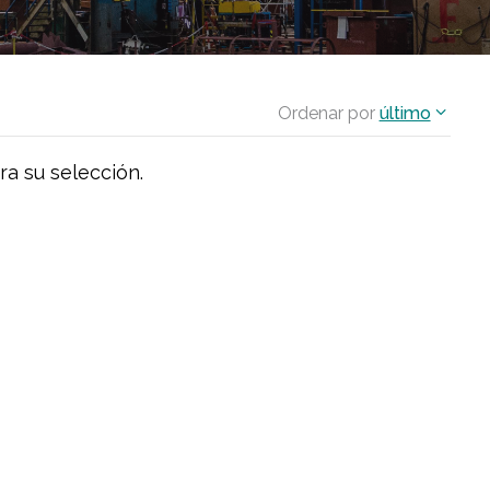
Ordenar por
último
ra su selección.