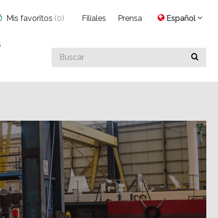
Mis favoritos
(
0
)
Filiales
Prensa
Español
s
Buscar
algo