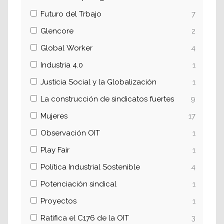
Futuro del Trbajo
7
Glencore
2
Global Worker
4
Industria 4.0
1
Justicia Social y la Globalización
1
La construcción de sindicatos fuertes
9
Mujeres
17
Observación OIT
1
Play Fair
1
Política Industrial Sostenible
4
Potenciación sindical
1
Proyectos
1
Ratifica el C176 de la OIT
3