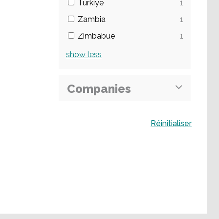
Türkiye
1
Zambia
1
Zimbabue
1
show
less
Companies
Buscar
Réinitialiser