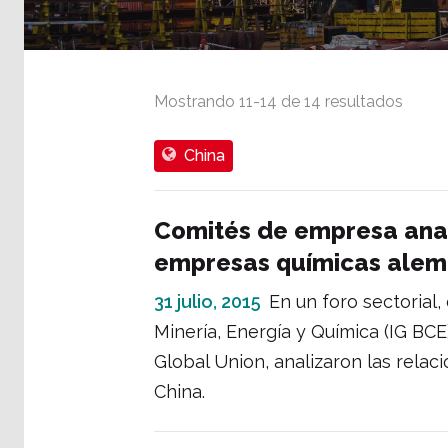
Mostrando
11
-
14
de
14
resultados
China
Comités de empresa anal
empresas químicas alema
31 julio, 2015
En un foro sectorial,
Minería, Energía y Química (IG BCE
Global Union, analizaron las rela
China.