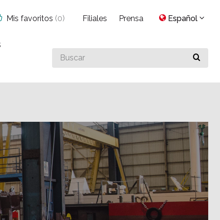
Mis favoritos
(
0
)
Filiales
Prensa
Español
s
Buscar
algo