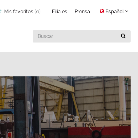
Mis favoritos
(
0
)
Filiales
Prensa
Español
s
Buscar
algo