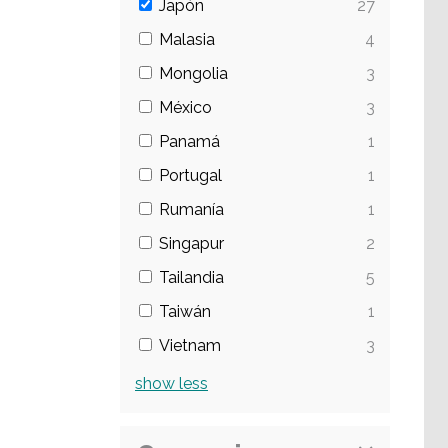
Japón
27
Malasia
4
Mongolia
3
México
3
Panamá
1
Portugal
1
Rumanía
1
Singapur
2
Tailandia
5
Taiwán
1
Vietnam
3
show
less