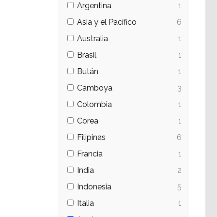
Argentina
1
Asia y el Pacífico
6
Australia
1
Brasil
1
Bután
1
Camboya
3
Colombia
1
Corea
1
Filipinas
6
Francia
1
India
2
Indonesia
5
Italia
1