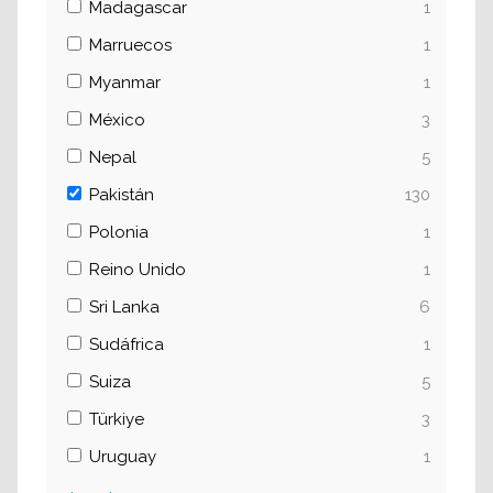
Madagascar
1
Marruecos
1
Myanmar
1
México
3
Nepal
5
Pakistán
130
Polonia
1
Reino Unido
1
Sri Lanka
6
Sudáfrica
1
Suiza
5
Türkiye
3
Uruguay
1