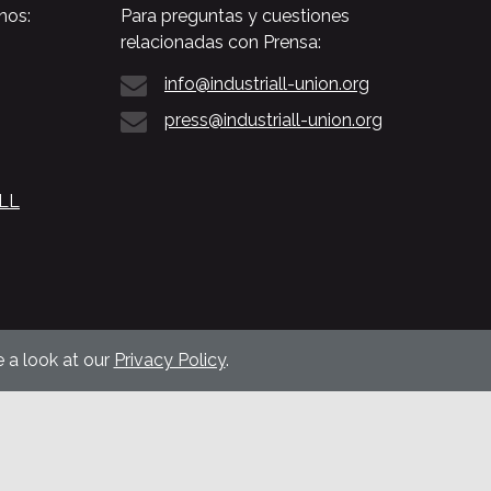
nos:
Para preguntas y cuestiones
relacionadas con Prensa:
info@industriall-union.org
press@industriall-union.org
ALL
 a look at our
Privacy Policy
.