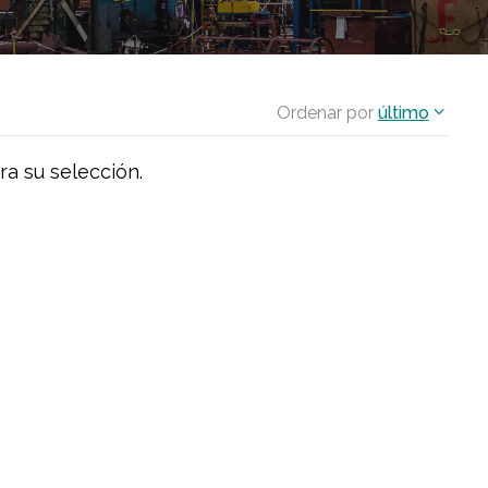
Ordenar por
último
ra su selección.