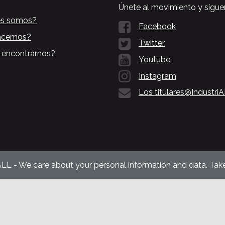
Únete al movimiento y sígue
es somos?
Facebook
acemos?
Twitter
 encontrarnos?
Youtube
Instagram
Los titulares@Industri
ALL - We care about your personal information and data. Take