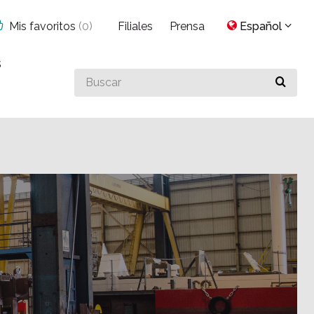
Mis favoritos
(
0
)
Filiales
Prensa
Español
s
Buscar
algo