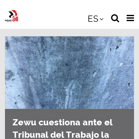
Jump
to
Select
Sea
ES
main
content
langua
the
(
(mobile
site
(mo
Zewu cuestiona ante el
Tribunal del Trabajo la