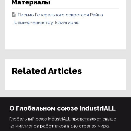
Материалы
Письмо Генерального секретаря Райна
Премьер-министру Тсвангираю
Related Articles
О Глобальном союзе IndustriALL
Глобальный союз IndustriALL представляет свыше
50 миллионов работников в 140 странах мира,