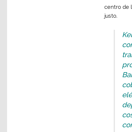
centro de 
justo.
Kel
com
tr
pro
Ba
cob
elé
de
co
con