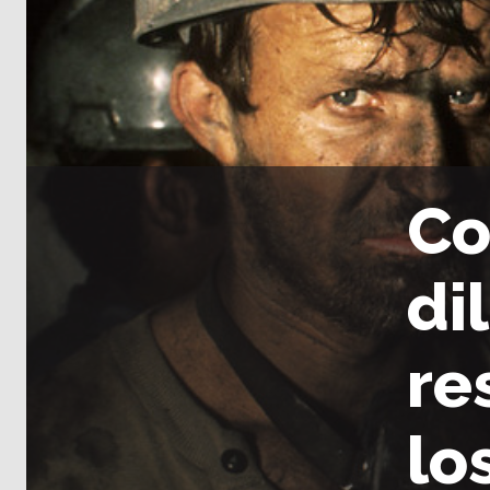
Co
di
re
lo