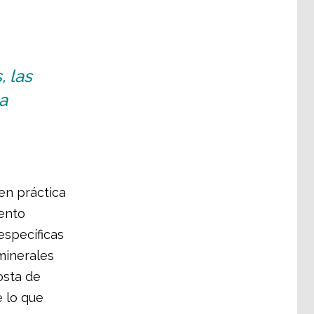
 las
a
en práctica
iento
específicas
minerales
osta de
 lo que