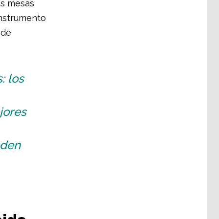
es mesas
instrumento
 de
: los
jores
eden