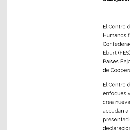
El Centro 
Humanos fu
Confederac
Ebert (FES)
Países Bajo
de Coopera
El Centro 
enfoques v
crea nueva
accedan a 
presentaci
declaració