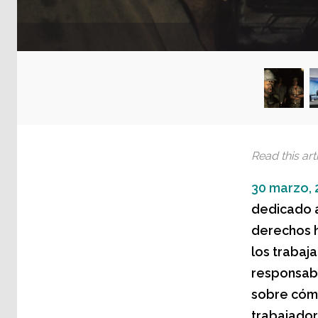
Read this arti
30 marzo, 
dedicado a
derechos 
los trabaja
responsabl
sobre cómo
trabajador