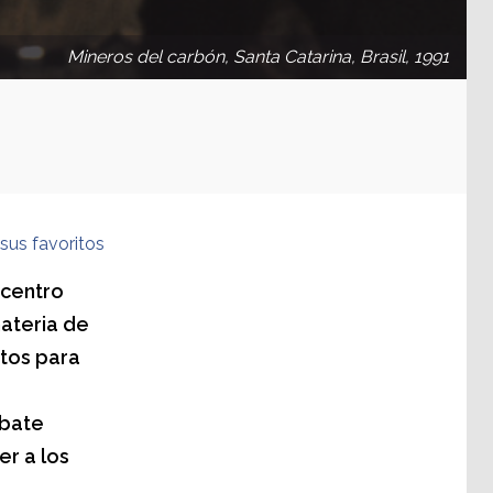
Mineros del carbón, Santa Catarina, Brasil, 1991
sus favoritos
 centro
materia de
tos para
ebate
r a los