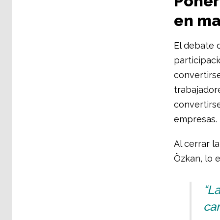
Poner 
en ma
El debate d
participaci
convertirs
trabajador
convertirs
empresas.
Al cerrar l
Özkan, lo 
“La
cam