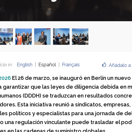
cle in
:
English
Español
Français
Añádalo a 
2026
El 26 de marzo, se inauguró en Berlín un nuevo
 garantizar que las leyes de diligencia debida en 
humanos (DDDH) se traduzcan en resultados concre
dores. Esta iniciativa reunió a sindicatos, empresas,
es políticos y especialistas para una jornada de d
 una regulación vinculante puede trasladar el pode
es en las cadenas de suministro globales.