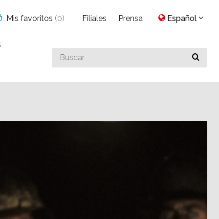
Mis favoritos
(
0
)
Filiales
Prensa
Español
s
Buscar
algo