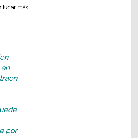
n lugar más
den
 en
traen
puede
e por