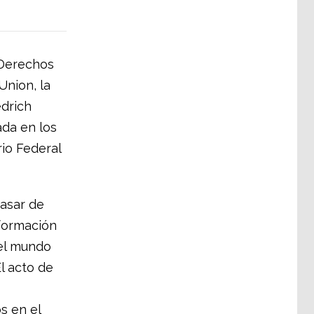
 Derechos
Union, la
edrich
ada en los
rio Federal
asar de
sformación
 el mundo
l acto de
s en el