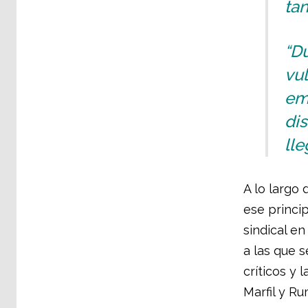
tan
“D
vul
em
dis
lle
A lo largo
ese princi
sindical en
a las que 
críticos y 
Marfil y R