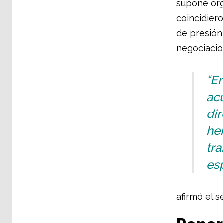
supone org
coincidier
de presión,
negociacio
“E
acu
dir
her
tr
esp
afirmó el s