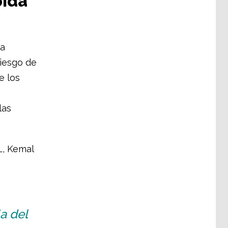
bida
na
riesgo de
e los
las
L, Kemal
a del