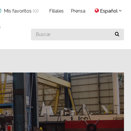
Mis favoritos
(
0
)
Filiales
Prensa
Español
s
Buscar
algo