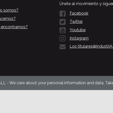
Únete al movimiento y sígue
es somos?
Facebook
acemos?
Twitter
 encontrarnos?
Youtube
Instagram
Los titulares@Industri
ALL - We care about your personal information and data. Take