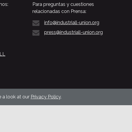
nos:
Para preguntas y cuestiones
relacionadas con Prensa:
info@industriall-union.org
press@industriall-union.org
ALL
 a look at our
Privacy Policy
.