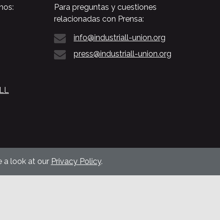
nos:
Para preguntas y cuestiones
relacionadas con Prensa:
info@industriall-union.org
press@industriall-union.org
ALL
 a look at our
Privacy Policy
.