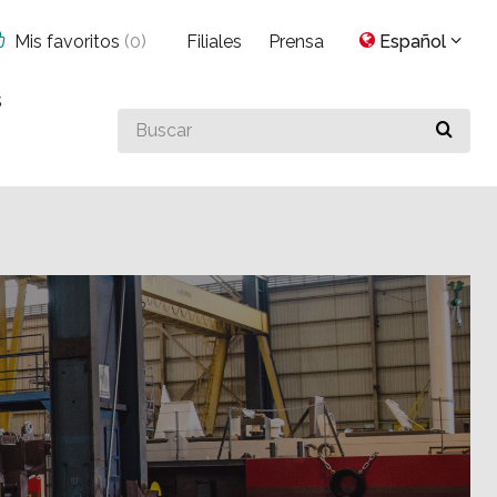
Mis favoritos
(
0
)
Filiales
Prensa
Español
s
Buscar
algo