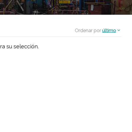
Ordenar por
último
ra su selección.