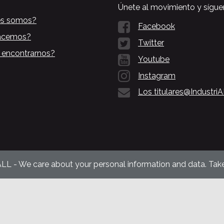
Únete al movimiento y sígue
es somos?
Facebook
acemos?
Twitter
 encontrarnos?
Youtube
Instagram
Los titulares@Industri
ALL - We care about your personal information and data. Take