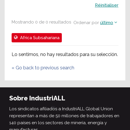
Buscar
Réinitialiser
Mostrando
0
de
0
resultados
Ordenar por
último
Africa Subsahariana
Lo sentimos, no hay resultados para su selección.
«
Go back to previous search
Sobre IndustriALL
Los sindicatos afiliados a IndustriALL Global Union
representan a más de 50 millones de trabajadores en
140 países en los sectores de minería, energía y
manufacturas.