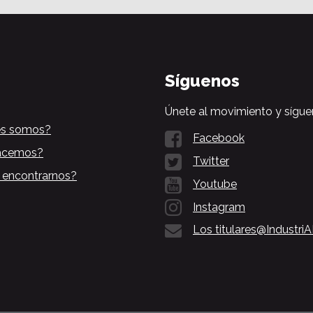
Síguenos
Únete al movimiento y sígue
es somos?
Facebook
acemos?
Twitter
 encontrarnos?
Youtube
Instagram
Los titulares@Industri