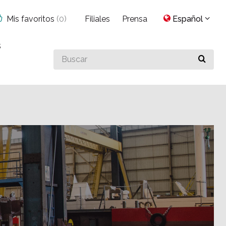
Mis favoritos
(
0
)
Filiales
Prensa
Español
s
Buscar
algo