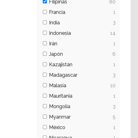
Filipinas
80
Francia
1
India
3
Indonesia
14
Irán
1
Japón
6
Kazajistán
1
Madagascar
3
Malasia
10
Mauritania
1
Mongolia
3
Myanmar
5
México
1
Nicaragua
1