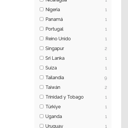
Nigeria
1
Panamá
1
Portugal
1
Reino Unido
1
Singapur
2
Sri Lanka
1
Suiza
1
Tailandia
9
Taiwán
2
Trinidad y Tobago
1
Türkiye
1
Uganda
1
Uruguay
1