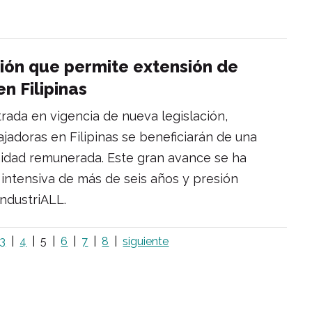
ión que permite extensión de
n Filipinas
ntrada en vigencia de nueva legislación,
jadoras en Filipinas se beneficiarán de una
nidad remunerada. Este gran avance se ha
ntensiva de más de seis años y presión
IndustriALL.
3
4
5
6
7
8
siguiente