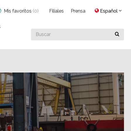
Mis favoritos
(
0
)
Filiales
Prensa
Español
s
Buscar
algo