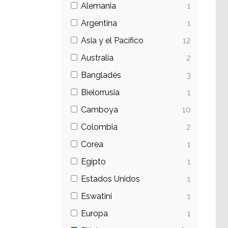
Alemania
1
Argentina
1
Asia y el Pacífico
12
Australia
2
Bangladés
3
Bielorrusia
1
Camboya
10
Colombia
2
Corea
1
Egipto
1
Estados Unidos
1
Eswatini
1
Europa
1