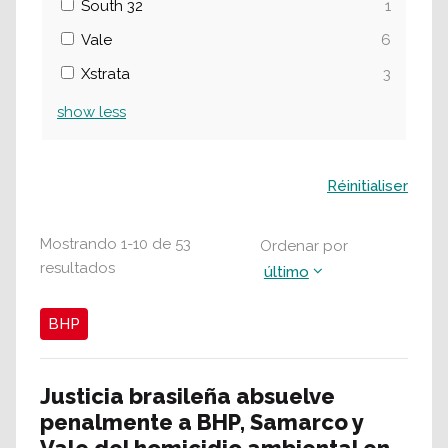
South 32
1
Vale
6
Xstrata
3
show
less
Buscar
Réinitialiser
Mostrando
1
-
10
de
53
Ordenar por
resultados
último
BHP
Justicia brasileña absuelve
penalmente a BHP, Samarco y