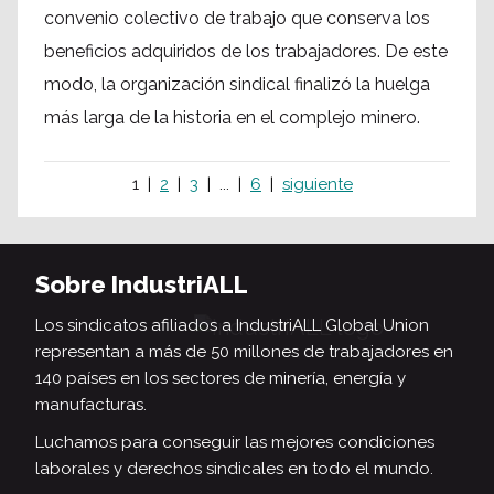
convenio colectivo de trabajo que conserva los
beneficios adquiridos de los trabajadores. De este
modo, la organización sindical finalizó la huelga
más larga de la historia en el complejo minero.
1
2
3
...
6
siguiente
Sobre IndustriALL
Los sindicatos afiliados a IndustriALL Global Union
representan a más de 50 millones de trabajadores en
140 países en los sectores de minería, energía y
manufacturas.
Luchamos para conseguir las mejores condiciones
laborales y derechos sindicales en todo el mundo.