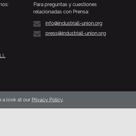
nos:
Para preguntas y cuestiones
relacionadas con Prensa:
info@industriall-union.org
press@industriall-union.org
ALL
 a look at our
Privacy Policy
.