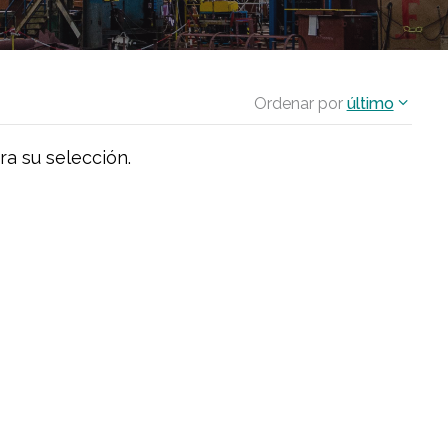
Ordenar por
último
ra su selección.