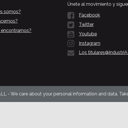
Únete al movimiento y sígue
es somos?
Facebook
acemos?
Twitter
 encontrarnos?
Youtube
Instagram
Los titulares@Industri
ALL - We care about your personal information and data. Take