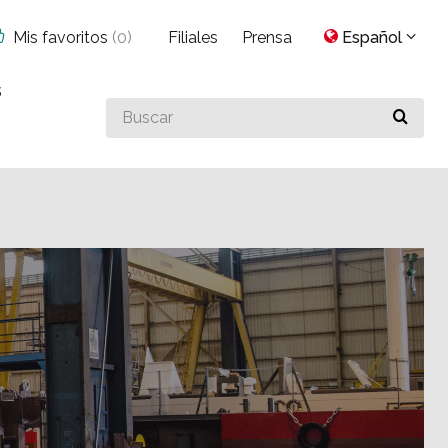
Mis favoritos
(
0
)
Filiales
Prensa
Español
s
Buscar
algo