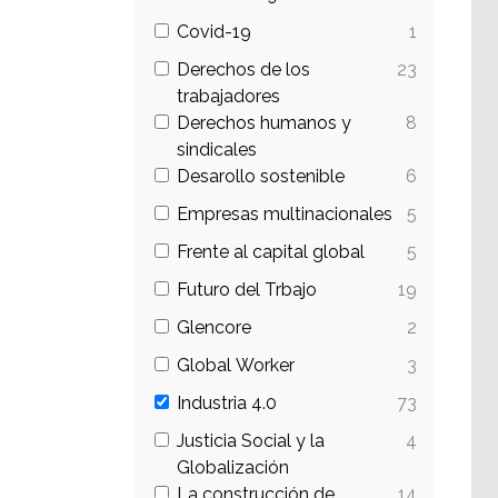
Covid-19
1
Derechos de los
23
trabajadores
Derechos humanos y
8
sindicales
Desarollo sostenible
6
Empresas multinacionales
5
Frente al capital global
5
Futuro del Trbajo
19
Glencore
2
Global Worker
3
Industria 4.0
73
Justicia Social y la
4
Globalización
La construcción de
14