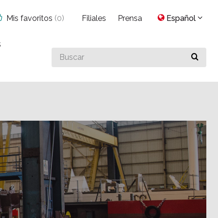
Mis favoritos
(
0
)
Filiales
Prensa
Español
s
Buscar
algo