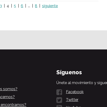
3
4
5
6
...
8
siguiente
Síguenos
Únete al movimiento y sígue
es somos?
Facebook
acemos?
Twitter
 encontrarnos?