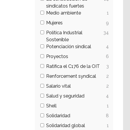
sindicatos fuertes
Medio ambiente
1
Mujeres
9
Política Industrial
34
Sostenible
Potenciación sindical
4
Proyectos
6
Ratifica el C176 de la OIT
3
Renforcement syndical
2
Salario vital
2
Salud y seguridad
4
Shell
1
Solidaridad
8
Solidaridad global
1