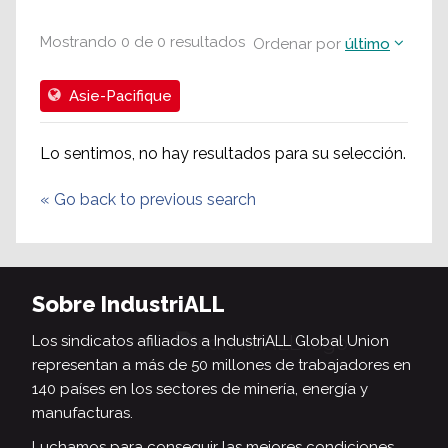
Mostrando
0
de
0
resultados
Ordenar por
último
Asie-Pacifique
Lo sentimos, no hay resultados para su selección.
«
Go back to previous search
Sobre IndustriALL
Los sindicatos afiliados a IndustriALL Global Union
representan a más de 50 millones de trabajadores en
140 países en los sectores de minería, energía y
manufacturas.
Luchamos para conseguir las mejores condiciones