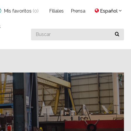
Mis favoritos
(
0
)
Filiales
Prensa
Español
s
Buscar
algo