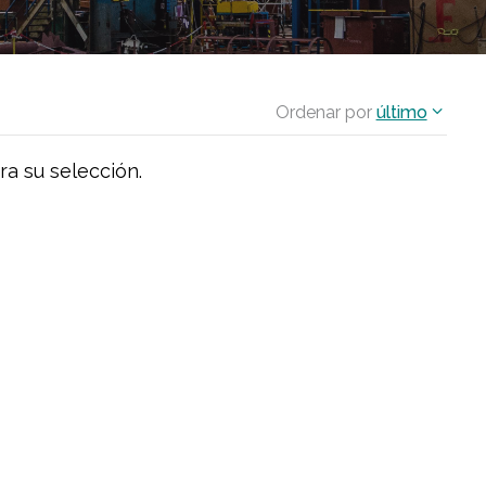
Ordenar por
último
ra su selección.