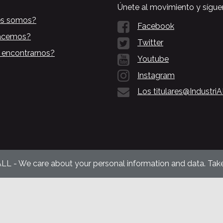
Únete al movimiento y sígue
es somos?
Facebook
acemos?
Twitter
 encontrarnos?
Youtube
Instagram
Los titulares@Industri
ALL - We care about your personal information and data. Take