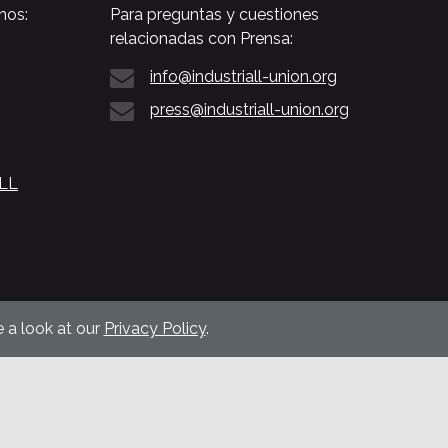
nos:
Para preguntas y cuestiones
relacionadas con Prensa:
info@industriall-union.org
press@industriall-union.org
ALL
 a look at our
Privacy Policy
.