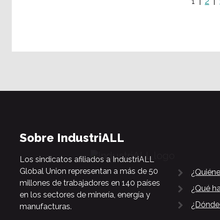
1
2
Sobre IndustriALL
Los sindicatos afiliados a IndustriALL
Global Union representan a más de 50
¿Quién
millones de trabajadores en 140 países
¿Qué h
en los sectores de minería, energía y
¿Dónde
manufacturas.