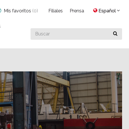
Mis favoritos
(
0
)
Filiales
Prensa
Español
s
Buscar
algo