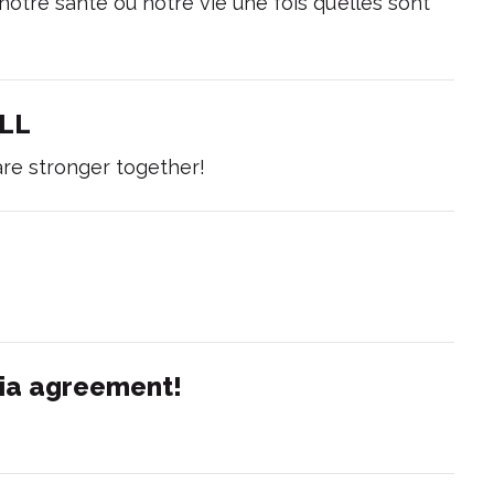
notre santé ou notre vie une fois qu’elles sont
ALL
re stronger together!
ia agreement!