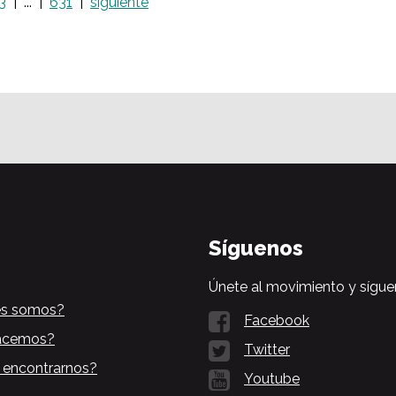
3
...
631
siguiente
Síguenos
Únete al movimiento y sígue
es somos?
Facebook
acemos?
Twitter
 encontrarnos?
Youtube