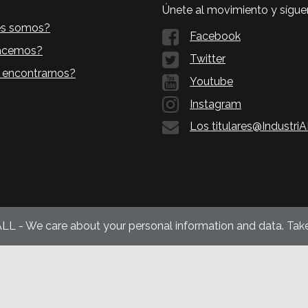
Únete al movimiento y sígue
es somos?
Facebook
acemos?
Twitter
 encontrarnos?
Youtube
Instagram
Los titulares@Industri
ALL - We care about your personal information and data. Take