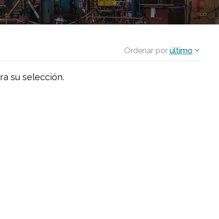
Ordenar por
último
ra su selección.