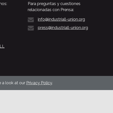
nos:
Para preguntas y cuestiones
relacionadas con Prensa:
info@industriall-union.org
press@industriall-union.org
ALL
 a look at our
Privacy Policy
.