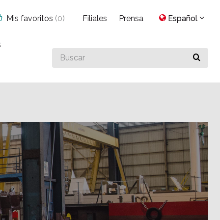
Mis favoritos
(
0
)
Filiales
Prensa
Español
s
Buscar
algo