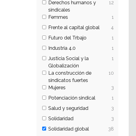
Derechos humanos y
12
sindicales
Femmes
1
Frente al capital global
4
Futuro del Trbajo
1
Industria 4.0
1
Justicia Social y la
1
Globalización
La construcción de
10
sindicatos fuertes
Mujeres
3
Potenciación sindical
1
Salud y seguridad
3
Solidaridad
3
Solidaridad global
38