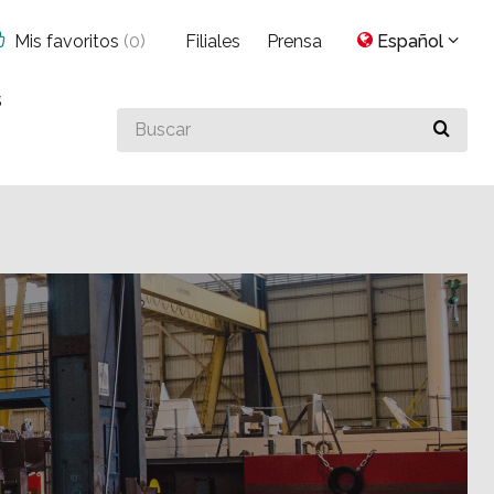
Mis favoritos
(
0
)
Filiales
Prensa
Español
s
Buscar
algo