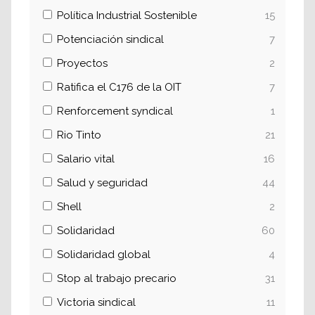
Política Industrial Sostenible
15
Potenciación sindical
7
Proyectos
2
Ratifica el C176 de la OIT
7
Renforcement syndical
1
Rio Tinto
21
Salario vital
16
Salud y seguridad
44
Shell
2
Solidaridad
60
Solidaridad global
4
Stop al trabajo precario
31
Victoria sindical
11