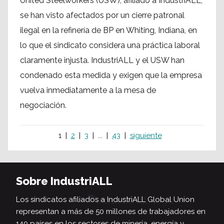
United Steelworkers (USW), afiliado a IndustriALL,
se han visto afectados por un cierre patronal
ilegal en la refinería de BP en Whiting, Indiana, en
lo que el sindicato considera una práctica laboral
claramente injusta. IndustriALL y el USW han
condenado esta medida y exigen que la empresa
vuelva inmediatamente a la mesa de
negociación.
1
2
3
...
43
siguiente
Sobre IndustriALL
Los sindicatos afiliados a IndustriALL Global Union
representan a más de 50 millones de trabajadores en
140 países en los sectores de minería, energía y