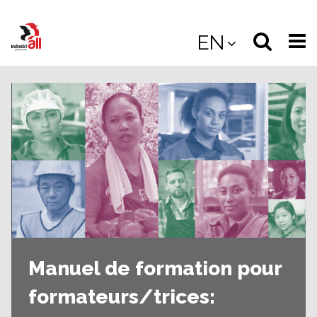
Jump
to
Select
Sea
EN
main
content
langua
the
(
(mobile
site
(mo
Manuel de formation pour
formateurs/trices: