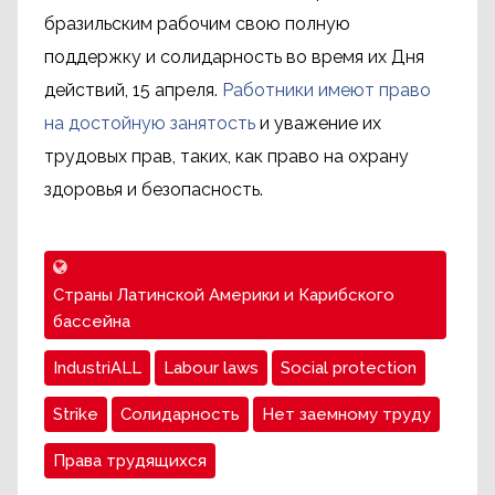
бразильским рабочим свою полную
поддержку и солидарность во время их Дня
действий, 15 апреля.
Работники имеют право
на достойную занятость
и уважение их
трудовых прав, таких, как право на охрану
здоровья и безопасность.
Страны Латинской Америки и Карибского
бассейна
IndustriALL
Labour laws
Social protection
Strike
Солидарность
Нет заемному труду
Права трудящихся