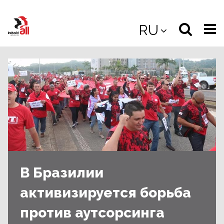
Jump
to
Select
Sea
RU
main
content
langua
the
(
(mobile
site
(mo
В Бразилии
активизируется борьба
против аутсорсинга