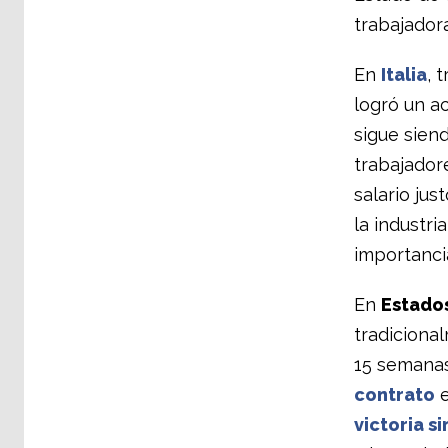
trabajador
En
Italia
, 
logró un a
sigue sien
trabajador
salario jus
la industri
importancia
En
Estado
tradicional
15 semana
contrato
e
victoria s