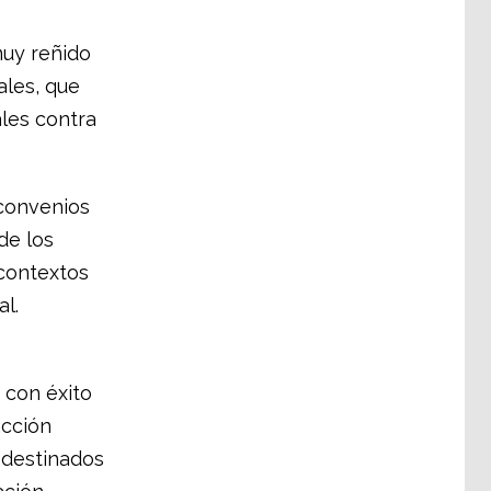
muy reñido
ales, que
ales contra
 convenios
de los
contextos
al.
 con éxito
acción
 destinados