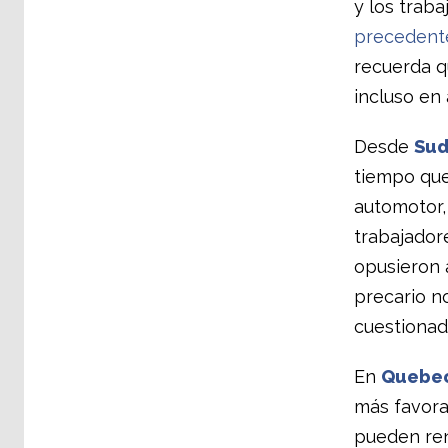
y los trab
precedente
recuerda q
incluso en 
Desde
Sud
tiempo que
automotor,
trabajador
opusieron a
precario n
cuestionad
En
Quebe
más favora
pueden ren