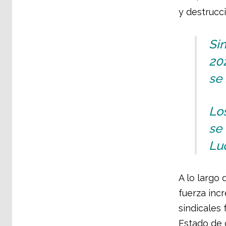
y destrucc
Si
202
se 
Los
se 
Lu
A lo largo 
fuerza incr
sindicales 
Estado de 