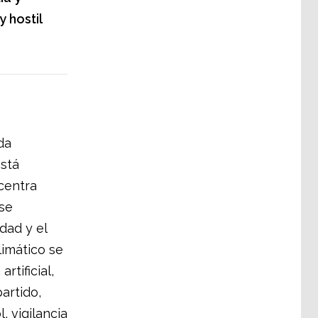
 hostil
da
está
centra
se
dad y el
limático se
rtificial,
artido,
 vigilancia