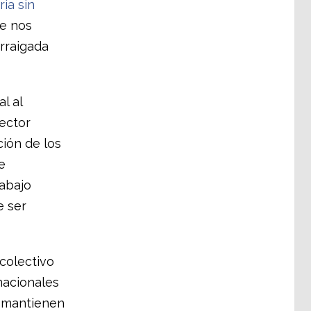
ria sin
ue nos
arraigada
l al
sector
ción de los
e
rabajo
e ser
 colectivo
nacionales
e mantienen