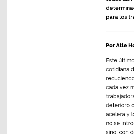
determinac
para los t
Por Atle H
Este último
cotidiana 
reduciendo
cada vez m
trabajadora
deterioro d
acelera y l
no se intr
sino, con 