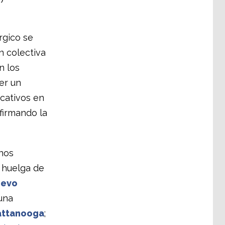
rgico se
n colectiva
n los
er un
icativos en
nfirmando la
rnos
a huelga de
uevo
una
hattanooga
;