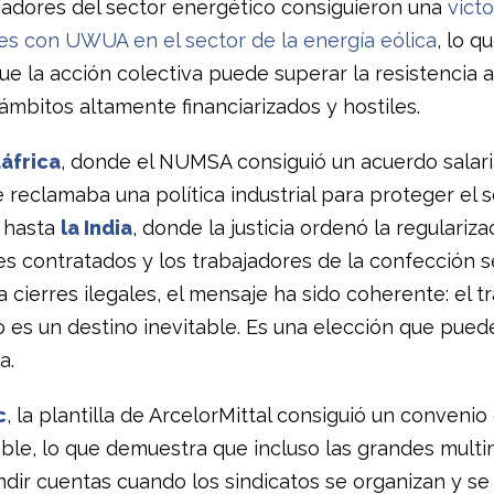
ajadores del sector energético consiguieron una
victo
s con UWUA en el sector de la energía eólica
, lo q
ue la acción colectiva puede superar la resistencia 
ámbitos altamente financiarizados y hostiles.
áfrica
, donde el NUMSA consiguió un acuerdo salaria
 reclamaba una política industrial para proteger el 
 hasta
la India
, donde la justicia ordenó la regulariza
es contratados y los trabajadores de la confección s
 cierres ilegales, el mensaje ha sido coherente: el t
o es un destino inevitable. Es una elección que pued
a.
c
, la plantilla de ArcelorMittal consiguió un convenio
ble, lo que demuestra que incluso las grandes multi
dir cuentas cuando los sindicatos se organizan y s