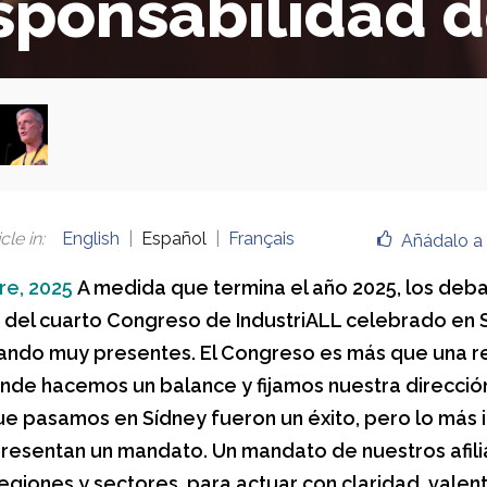
sponsabilidad d
cle in
:
English
Español
Français
Añádalo a 
re, 2025
A medida que termina el año 2025, los deba
 del cuarto Congreso de IndustriALL celebrado en 
ando muy presentes. El Congreso es más que una re
onde hacemos un balance y fijamos nuestra dirección
ue pasamos en Sídney fueron un éxito, pero lo más
resentan un mandato. Un mandato de nuestros afili
egiones y sectores, para actuar con claridad, valent