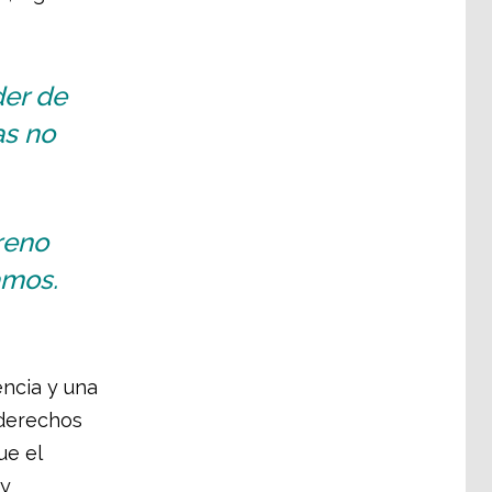
der de
as no
reno
amos.
encia y una
 derechos
ue el
 y