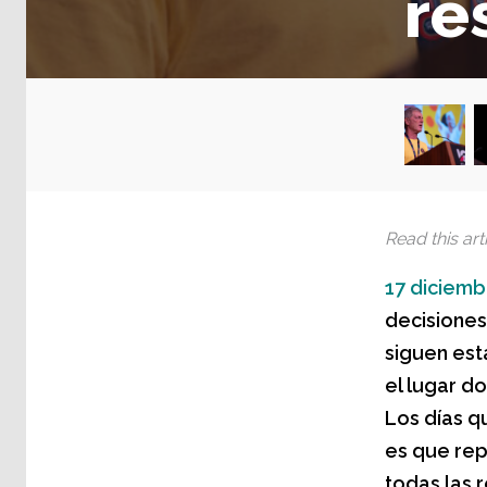
re
Read this arti
17 diciemb
decisiones
siguen est
el lugar d
Los días q
es que rep
todas las r