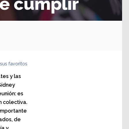
e cumplir
sus favoritos
tes y las
Sídney
unión: es
 colectiva.
 importante
ados, de
ía y