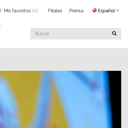
Mis favoritos
(
0
)
Filiales
Prensa
Español
s
Buscar
algo