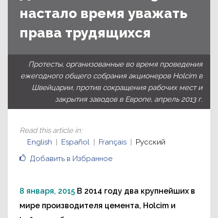
настало время уважать
права трудящихся
Протесты, организованные во время проведения
ежегодного общего собрания акционеров Holcim в
Швейцарии, против сокращения рабочих мест и
закрытия заводов в Европе, апрель 2013 г.
Read this article in
:
English
Español
Français
Русский
Добавить в Избранное
8 января, 2015
В 2014 году два крупнейших в
мире производителя цемента, Holcim и