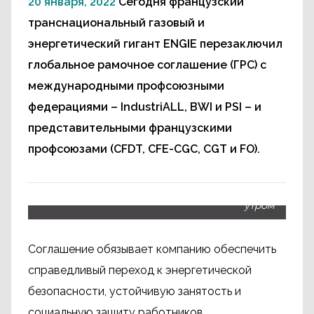
20 января, 2022
Сегодня французский
транснациональный газовый и
энергетический гигант ENGIE перезаключил
глобальное рамочное соглашение (ГРС) с
международными профсоюзными
федерациями – IndustriALL, BWI и PSI – и
представительными французскими
профсоюзами (CFDT, CFE-CGC, CGT и FO).
Соглашение было подписано онлайн сегодня
утром
Соглашение обязывает компанию обеспечить
справедливый переход к энергетической
безопасности, устойчивую занятость и
социальную защиту работников.