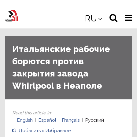
Jump
to
Select
Sea
RU
main
content
langua
the
(
(mobile
site
(mo
Итальянские рабочие
борются против
закрытия завода
Whirlpool в Неаполе
Read this article in
:
English
Español
Français
Русский
Добавить в Избранное