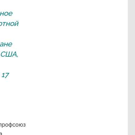
нное
отной
ане
 США,
 17
 профсоюз
а