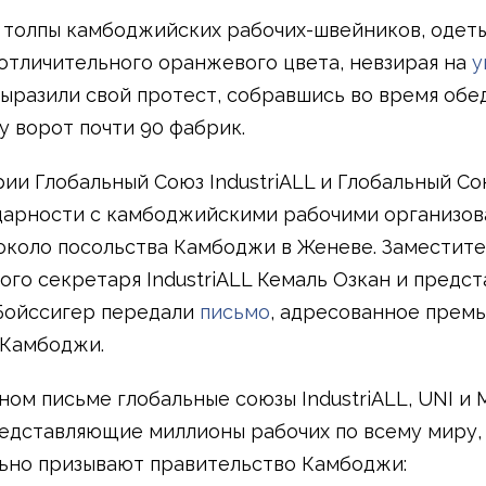
толпы камбоджийских рабочих-швейников, одеты
отличительного оранжевого цвета, невзирая на
у
выразили свой протест, собравшись во время обе
у ворот почти 90 фабрик.
ии Глобальный Союз IndustriALL и Глобальный Со
дарности с камбоджийскими рабочими организов
около посольства Камбоджи в Женеве. Заместите
ого секретаря IndustriALL Кемаль Озкан и предс
Бойссигер передали
письмо
, адресованное премь
 Камбоджи.
ном письме глобальные союзы IndustriALL, UNI и 
едставляющие миллионы рабочих по всему миру,
ьно призывают правительство Камбоджи: