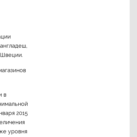
ации
Бангладеш,
 Швеции.
магазинов
и в
нимальной
нваря 2015
величения
иже уровня