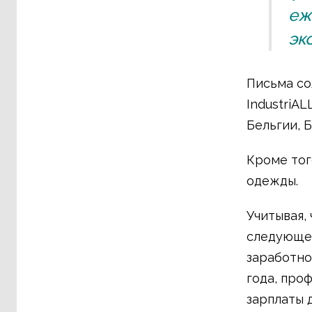
еж
эк
Письма со
IndustriAL
Бельгии, 
Кроме тог
одежды.
Учитывая,
следующем
заработно
года, про
зарплаты 