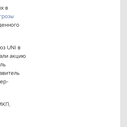
х в
грозы
денного
юз UNI в
али акцию
ль
тавитель
ер-
МКП,