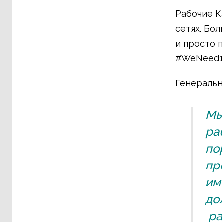
Рабочие К
сетях. Бо
и просто 
#WeNeed17
Генеральн
Мы
ра
по
пр
им
до
ра