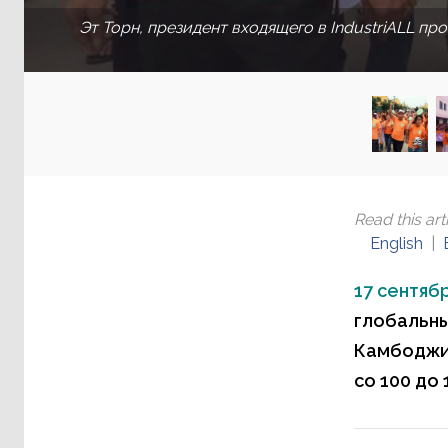
Эт Торн, президент входящего в IndustriALL 
Read this arti
English
17 сентябр
глобальны
Камбоджи
со 100 до