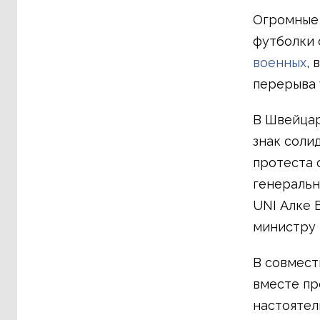
Огромные 
футболки 
военных
, 
перерыва 
В Швейцар
знак соли
протеста 
генеральн
UNI Алке 
министру
В совмест
вместе пр
настоятел