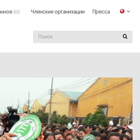
анное
(
0
)
Членские организации
Пресса
Search
for
something