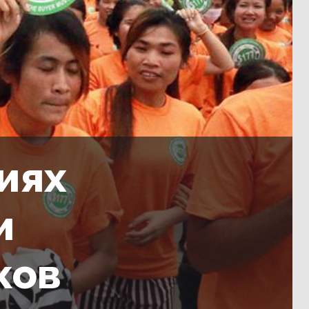
иях
и
ков