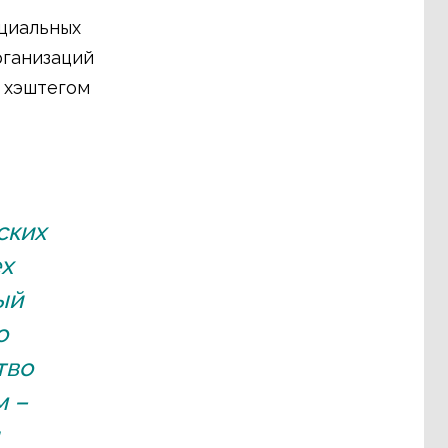
циальных
рганизаций
д хэштегом
ских
х
ый
о
тво
м –