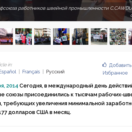
профсоюза работников швейной промышленности C.CAWDU,
cle in
:
Добавить
Español
Français
Русский
Избранное
я, 2014
Сегодня, в международный день действи
е союзы присоединились к тысячам рабочих-шв
, требующих увеличения минимальной заработн
 177 долларов США в месяц.