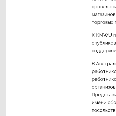
проведени
магазинов
торговых 
К KMWU пр
опубликов
поддержку
В Австрал
работнико
работник
организов
Представи
имени обо
посольств