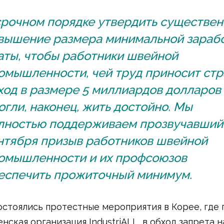
срочном порядке утвердить существе
вышение размера минимальной зараб
аты, чтобы работники швейной
омышленности, чей труд приносит стр
ход в размере 5 миллиардов долларов
огли, наконец, жить достойно. Мы
лностью поддерживаем прозвучавший
нтября призыв работников швейной
омышленности и их профсоюзов
еспечить прожиточный минимум.
остоялись протестные мероприятия в Корее, где
нская организация IndustriALL, в обход запрета н