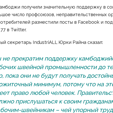
амбоджи получили значительную поддержку в со
льшое число профсоюзов, неправительственных о
потребителей разместили посты в Facebook и по
7 в Twitter.
ый секретарь IndustriALL Юрки Райна сказал:
 не прекратим поддержку камбоджий
бочих швейной промышленности до те
р, пока они не будут получать достойн
ожиточный минимум, потому что на эт
еет право любой человек. Правительс
лжно прислушаться к своим граждана
бочим-швейникам – чей упорный труд