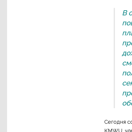
В 
по
пл
пр
до
см
по
се
пр
об
Сегодня с
KMWU, чле