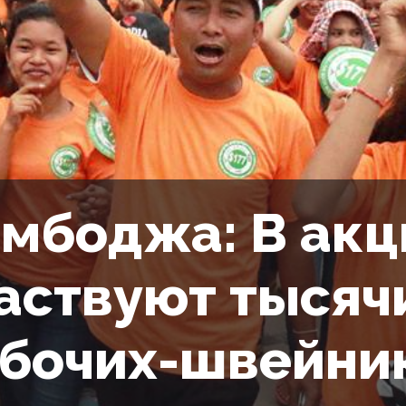
мбоджа: В акц
аствуют тысяч
бочих-швейни