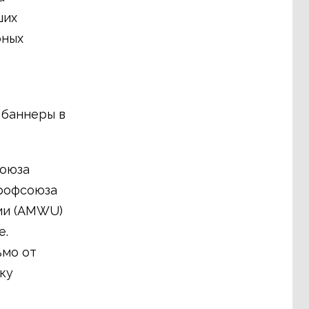
ших
рных
 баннеры в
союза
Профсоюза
ии (AMWU)
е.
ьмо от
ку