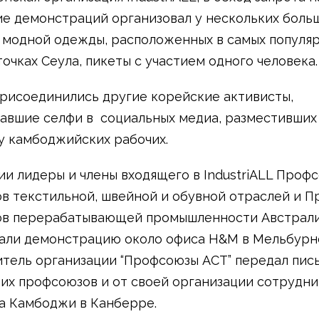
е демонстраций организовал у нескольких боль
 модной одежды, расположенных в самых популя
точках Сеула, пикеты с участием одного человека.
исоединились другие корейские активисты,
авшие селфи в социальных медиа, разместивших
 камбоджийских рабочих.
ии лидеры и члены входящего в IndustriALL Проф
в текстильной, швейной и обувной отраслей и 
ов перерабатывающей промышленности Австрал
али демонстрацию около офиса H&M в Мельбурн
тель организации “Профсоюзы ACT” передал пис
их профсоюзов и от своей организации сотрудни
а Камбоджи в Канберре.