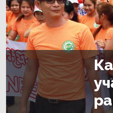
Ка
уч
ра