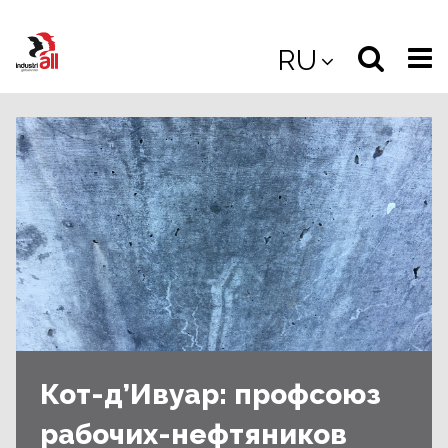
Jump
to
Select
Sea
RU
main
content
langua
the
(
(mobile
site
(mo
Кот-д’Ивуар: профсоюз
рабочих-нефтяников