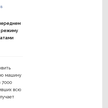
 в
 переднем
а режиму
татами
овить
ою машину
з 7000
тивших всю
олучает