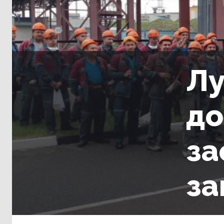
Лу
до
за
за