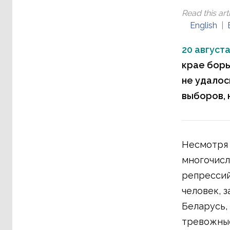
Read this arti
English
20 августа
крае борь
не удалос
выборов, 
Несмотря
многочисл
репрессий
человек, 
Беларусь,
тревожные