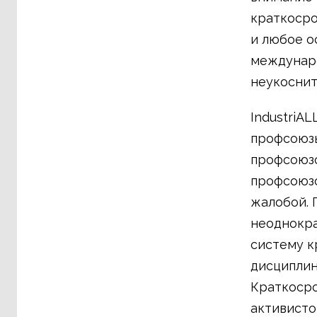
краткосро
и любое о
междунар
неукоснит
IndustriA
профсоюзы
профсоюзо
профсоюзо
жалобой. 
неоднокра
систему к
дисциплин
Краткосро
активисто