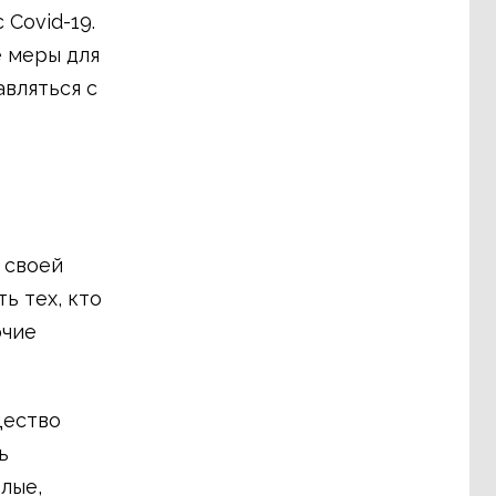
Covid-19.
е меры для
вляться с
 своей
ь тех, кто
очие
щество
ь
лые,