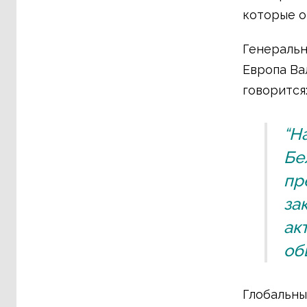
которые о
Генеральны
Европа Ва
говорится
“Н
Бе
пр
за
ак
об
Глобальны