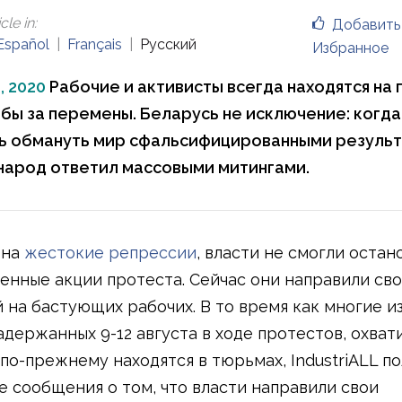
cle in
:
Добавить
Español
Français
Русский
Избранное
, 2020
Рабочие и активисты всегда находятся на
бы за перемены. Беларусь не исключение: когд
ь обмануть мир сфальсифицированными резуль
народ ответил массовыми митингами.
 на
жестокие репрессии
, власти не смогли остан
енные акции протеста. Сейчас они направили св
 на бастующих рабочих. В то время как многие и
задержанных 9-12 августа в ходе протестов, охва
 по-прежнему находятся в тюрьмах, IndustriALL п
 сообщения о том, что власти направили свои