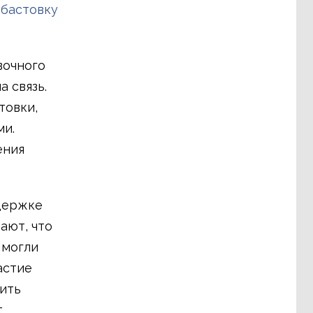
абастовку
вочного
 связь.
товки,
ми.
ения
держке
ают, что
 могли
астие
ить
т