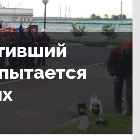
ативший
 пытается
их