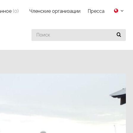
анное
(
0
)
Членские организации
Пресса
Search
for
something