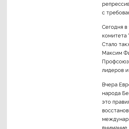
репресси
с требова
Сегодня в 
комитета 
Стало так
Максим Фи
Профсоюзы
лидеров и
Вчера Евр
народа Бе
это прави
восстанов
междунаро
внимание 