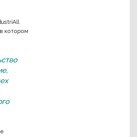
striAll
 в котором
ьство
е,
сех
ого
ые