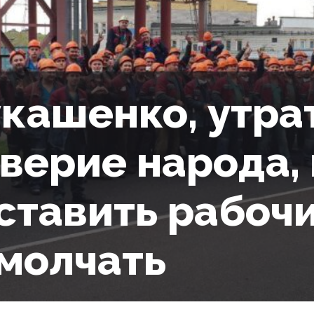
кашенко, утр
верие народа,
ставить рабоч
молчать