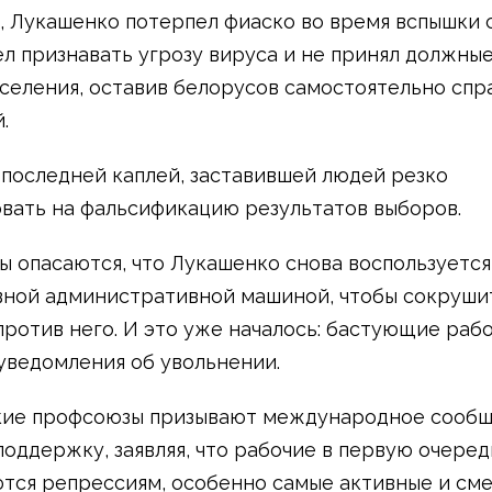
, Лукашенко потерпел фиаско во время вспышки с 
ел признавать угрозу вируса и не принял должны
селения, оставив белорусов самостоятельно спра
.
 последней каплей, заставившей людей резко
вать на фальсификацию результатов выборов.
 опасаются, что Лукашенко снова воспользуется
ной административной машиной, чтобы сокрушит
против него. И это уже началось: бастующие раб
уведомления об увольнении.
кие профсоюзы призывают международное сооб
поддержку, заявляя, что рабочие в первую очеред
тся репрессиям, особенно самые активные и сме