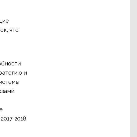
щие
ок, что
обности
ратегию и
системы
юзами
е
2017-2018