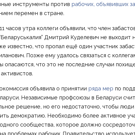
вные инструменты против
рабочих, объявивших з
нием перемен в стране.
11 часов утра коллеги объявили, что член забасто
“Беларуськалия” Дмитрий Куделевич не выходит на
же известно, что пропал ещё один участник забас
ланович. Позже ему удалось связаться с коллега
 опасаются, что это не последние случаи похищ
 активистов.
окомиссия объявила о принятии
ряда мер
по под
ларуси. Независимые профсоюзы в Беларуси счит
льное решение, но его недостаточно, чтобы люди
ить демократию. Необходимо более активное уч
дного сообщества, которое должно сосредоточ
на проблемах рабочих. Правительство используе