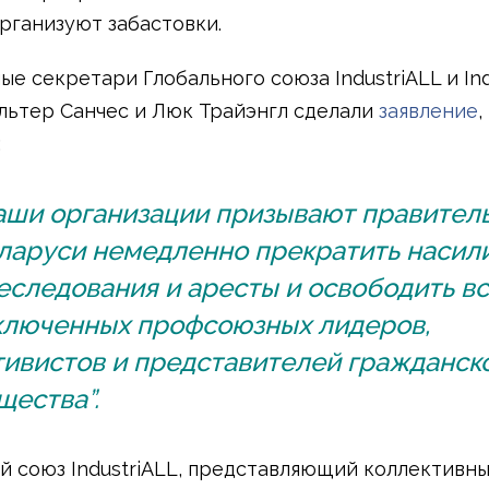
рганизуют забастовки.
е секретари Глобального союза IndustriALL и Indu
льтер Санчес и Люк Трайэнгл сделали
заявление
,
:
аши организации призывают правител
ларуси немедленно прекратить насили
еследования и аресты и освободить в
ключенных профсоюзных лидеров,
тивистов и представителей гражданск
щества”.
й союз IndustriALL, представляющий коллективн