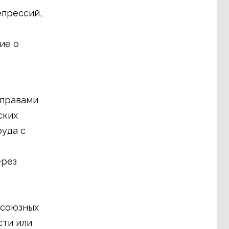
епрессий,
ие о
 правами
ских
уда с
ерез
фсоюзных
сти или