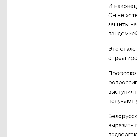
И наконец
Он не хот
защиты на
пандемией
Это стало
отреагиро
Профсоюзы
репрессив
выступил 
получают 
Белорусс
выразить 
подвергаю