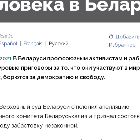
ловека в Бела
cle in
:
Добавить
Español
Français
Русский
Избранное
 2021
В Беларуси профсоюзным активистам и ра
уровые приговоры за то, что они участвуют в ми
, борются за демократию и свободу.
 Верховный суд Беларуси отклонил апелляцию
чного комитета Беларуськалия и признал состоя
оду забастовку незаконной.