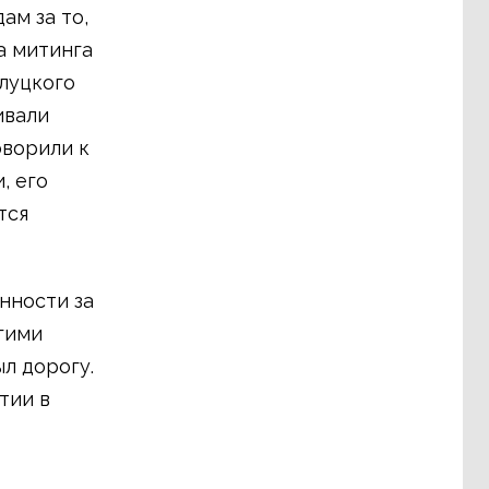
ам за то,
а митинга
луцкого
ивали
оворили к
, его
тся
нности за
угими
л дорогу.
тии в