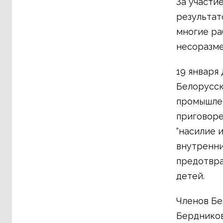
За участи
результат
многие ра
несоразме
19 января
Белорусск
промышлен
приговоре
“насилие 
внутренни
предотвра
детей.
Членов Бе
Бердников