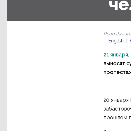
че
Read this arti
English
21 января,
выносят с
протестах
20 января
забастово
прошлом г