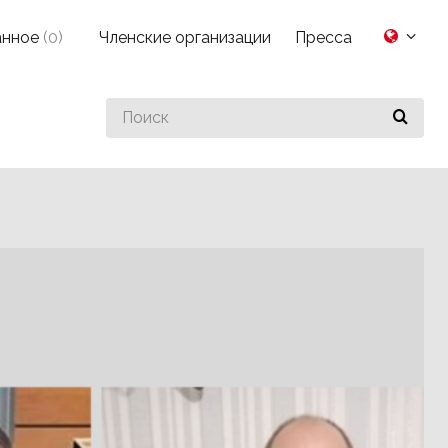
анное
(
0
)
Членские организации
Пресса
Search
for
something