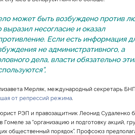
ело может быть возбуждено против лю
о выразил несогласие и оказал
противление. Если есть информация д
збуждения не административного, а
оловного дела, власти обязательно эт
спользуются”,
лизавета Мерляк, международный секретарь БНП
шая от репрессий режима
.
 юрист РЭП и правозащитник Леонид Судаленко 
в Гомеле за “организацию и подготовку акций, гр
х общественный порядок”. Профсоюз предполага