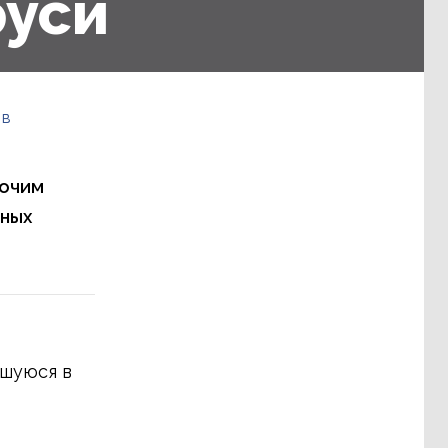
руси
 в
бочим
рных
вшуюся в