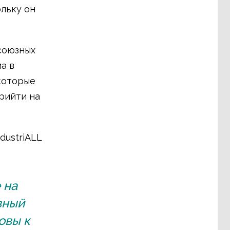
льку он
союзных
а в
которые
рийти на
dustriALL
 на
вный
овы к