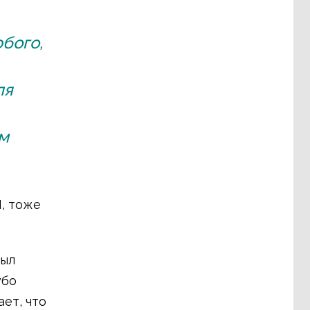
бого,
ля
им
, тоже
был
убо
ет, что