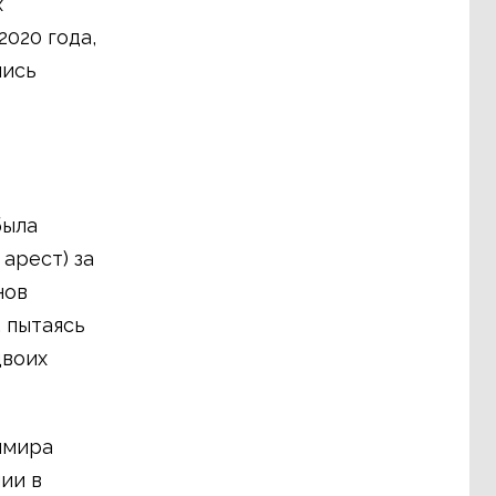
х
020 года,
лись
была
арест) за
нов
 пытаясь
двоих
имира
ии в