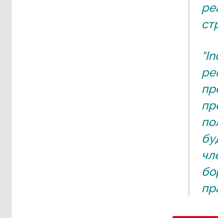
ре
ст
“I
ре
пр
пр
по
бу
чл
бо
пр