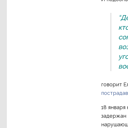
“Д
кт
со
во
уг
во
говорит Е
пострадав
18 января
задержан 
нарушающи