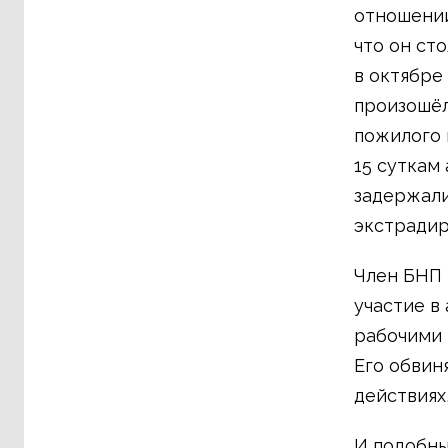
отношении
что он ст
в октябре
произошёл
пожилого 
15 суткам
задержали
экстрадир
Член БНП 
участие в 
рабочими 
Его обвин
действиях
И подобны