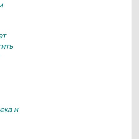
м
ет
тить
ека и