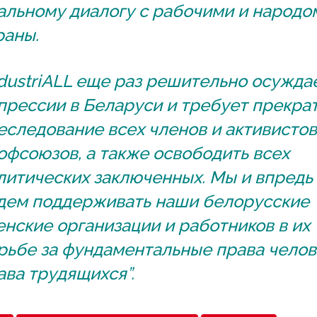
альному диалогу с рабочими и народо
раны.
ndustriALL еще раз решительно осужда
прессии в Беларуси и требует прекра
еследование всех членов и активистов
офсоюзов, а также освободить всех
литических заключенных. Мы и впредь
дем поддерживать наши белорусские
енские организации и работников в их
рьбе за фундаментальные права челов
ава трудящихся”.