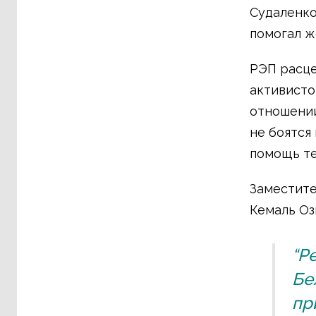
Судаленко
помогал ж
РЭП расце
активисто
отношении
не боятся
помощь те
Заместите
Кемаль Оз
“Р
Бе
пр