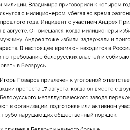
 милиции. Владимира приговорили к четырем год
олкнулся с милиционером, убегая во время разгон
 прошлого года. Инцидент с участием Андрея При
 в августе. Он вмешался, когда милиционеры изб
мужчину. Андрея тоже избили, задержали и приг
 ареста. В настоящее время он находится в России
 по требованию белорусских властей и собираю
овать в Беларусь.
Игорь Поваров привлечен к уголовной ответстве
акции протеста 17 августа, когда он вместе с др
Белорусского металлургического завода перекры
яют в организации, подготовке или активном учас
, грубо нарушающих общественный порядок.
х случаев в Беларуси намного больше.