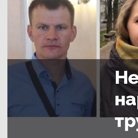
Не
на
тр