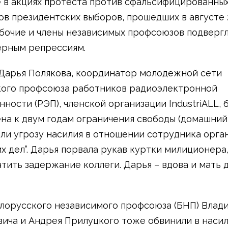
е в акциях протеста против сфальсифицированны
ов президентских выборов, прошедших в августе 2
бочие и члены независимых профсоюзов подверг
рным репрессиям.
 Дарья Полякова, координатор молодежной сети
ого профсоюза работников радиоэлектронной
ности (РЭП), членской организации IndustriALL, 
на к двум годам ограничения свободы (домашний 
или угрозу насилия в отношении сотрудника орга
х дел”. Дарья порвала рукав куртки милиционера,
тить задержание коллеги. Дарья – вдова и мать 
лорусского независимого профсоюза (БНП) Влад
ича и Андрея Прилуцкого тоже обвинили в насил