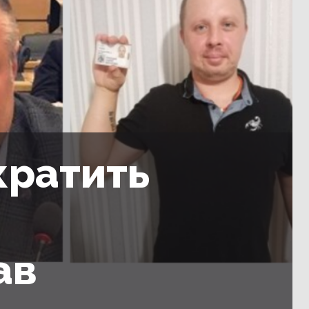
кратить
ав