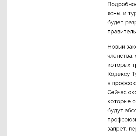
Подробнос
ясны, и т
будет раз
правитель
Новый зак
членства,
которых т
Кодексу Т
в профсою
Сейчас ок
которые с
будут абс
профсоюзн
запрет, пе