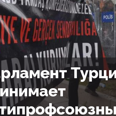
рламент Турц
инимает
типрофсоюзны