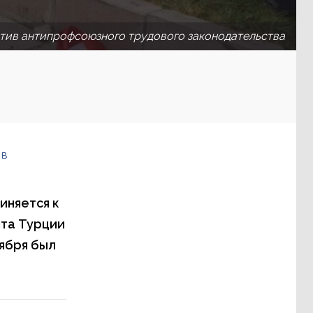
тив антипрофсоюзного трудового законодательства
 в
иняется к
та Турции
ября был