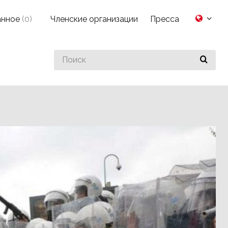
анное
(
0
)
Членские организации
Пресса
Search
for
something