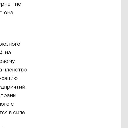
ернет не
о она
оюзного
, на
довому
а членство
нсацию.
едприятий,
страны,
ого с
ся в силе