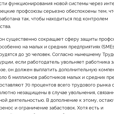
ти функционирования новой системы через инт
урецкие профсоюзы серьезно обеспокоены тем, чт
работана так, чтобы находиться под контролем
ства.
он существенно сокращает сферу защиты профс
 особенно на малых и средних предприятиях (SMEs)
рудятся до 30 человек. Согласно нынешнему Тру
урции, если работодатель увольняет работника з
зе, он должен выплатить дополнительную компе
оло 6 миллионов работников малых и средних пр
оставляют 70 процентов всего трудового рынка 
олютно незащищены в случае увольнения, связанн
ой деятельностью. В дополнение к этому, остают
ренос и ограничение забастовок. Хотя есть и