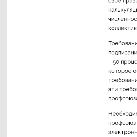
свое прав
калькуляц
численнос
коллектив
Требовани
подписани
– 50 проц
которое о
требовани
эти требо
профсоюзо
Необходим
профсоюз 
электронн