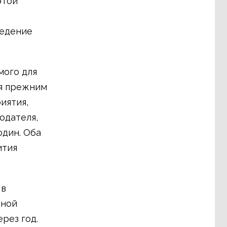
этой
ведение
мого для
ся прежним
иятия,
одателя,
один. Оба
ития
 в
нной
рез год.