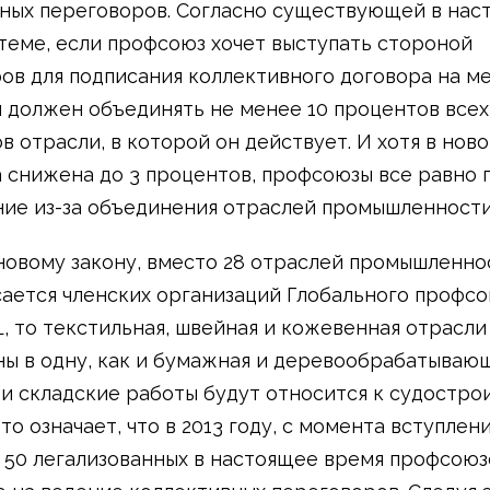
ных переговоров. Согласно существующей в нас
теме, если профсоюз хочет выступать стороной
ов для подписания коллективного договора на м
н должен объединять не менее 10 процентов всех
в отрасли, в которой он действует. И хотя в нов
а снижена до 3 процентов, профсоюзы все равно
ние из-за объединения отраслей промышленности
новому закону, вместо 28 отраслей промышленно
асается членских организаций Глобального профс
LL, то текстильная, швейная и кожевенная отрасли
ы в одну, как и бумажная и деревообрабатывающ
и складские работы будут относится к судостро
то означает, что в 2013 году, с момента вступлени
из 50 легализованных в настоящее время профсоюз