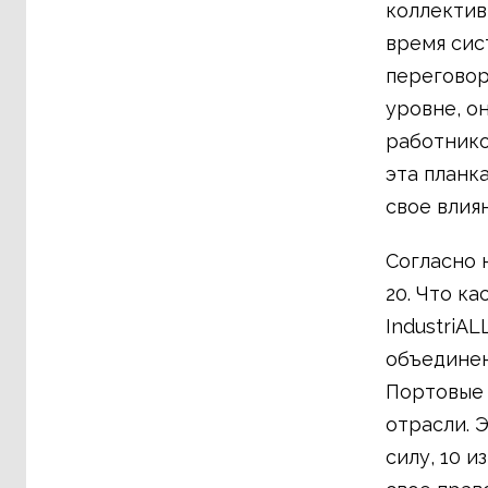
коллектив
время сис
переговор
уровне, о
работнико
эта планк
свое влия
Согласно 
20. Что к
IndustriA
объединен
Портовые 
отрасли. Э
силу, 10 