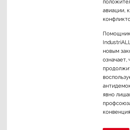
положител
авиации, к
конфликто
Помощник 
IndustriA
новым зак
означает,
продолжит
воспользу
антидемок
явно лиша
профсоюза
конвенция