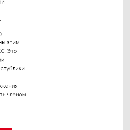
ой
.
а
ны этим
С. Это
ми
еспублики
ожения
ть членом