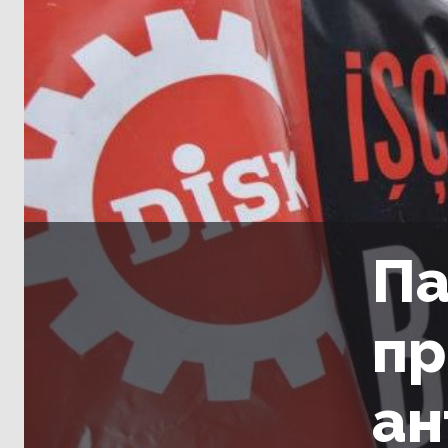
Па
пр
ан