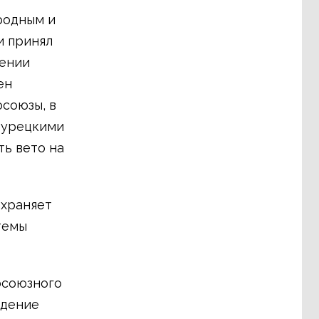
родным и
и принял
шении
ен
союзы, в
 турецкими
ь вето на
охраняет
темы
фсоюзного
едение