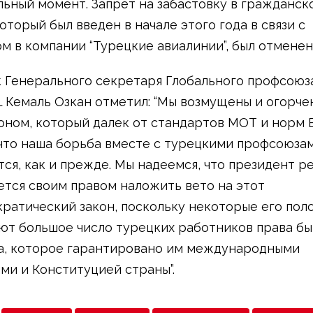
ьный момент. Запрет на забастовку в гражданск
оторый был введен в начале этого года в связи с
м в компании “Турецкие авиалинии”, был отменен
Генерального секретаря Глобального профсоюз
LL Кемаль Озкан отметил: “Мы возмущены и огорче
оном, который далек от стандартов МОТ и норм Е
 что наша борьба вместе с турецкими профсоюза
ся, как и прежде. Мы надеемся, что президент р
ется своим правом наложить вето на этот
ратический закон, поскольку некоторые его пол
ют большое число турецких работников права бы
, которое гарантировано им международными
ми и Конституцией страны”.