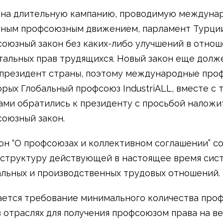
 на длительную кампанию, проводимую междуна
ным профсоюзным движением, парламент Турци
оюзный закон без каких-либо улучшений в отно
альных прав трудящихся. Новый закон еще долж
президент страны, поэтому международные проф
орых Глобальный профсоюз IndustriALL, вместе с
ми обратились к президенту с просьбой наложит
оюзный закон.
он “О профсоюзах и коллективном соглашении” с
структуру действующей в настоящее время сис
льных и производственных трудовых отношений.
ается требование минимального количества про
в отраслях для получения профсоюзом права на в