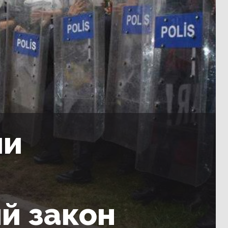
ии
й закон