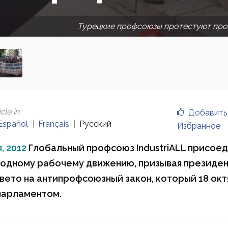
Турецкие профсоюзы протестуют про
cle in
:
Добавить
Español
Français
Русский
Избранное
, 2012
Глобальный профсоюз IndustriALL присоед
одному рабочему движению, призывая президен
вето на антипрофсоюзный закон, который 18 окт
парламентом.