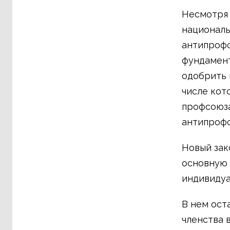
Несмотря
националь
антипрофс
фундамент
одобрить 
числе кот
профсоюза
антипрофс
Новый зак
основную 
индивидуа
В нем ост
членства 