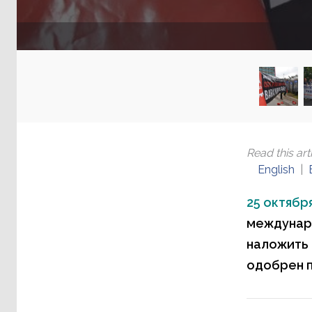
Read this arti
English
25 октября
междунар
наложить 
одобрен 