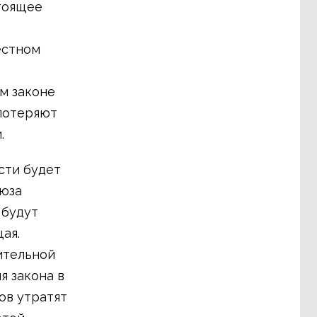
тоящее
естном
ом законе
 потеряют
.
сти будет
оюза
 будут
ая.
ительной
я закона в
ов утратят