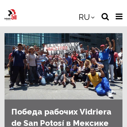
Jump
to
Select
Sea
RU
main
content
langua
the
(
(mobile
site
(mo
Победа рабочих Vidriera
de San Potosí в Мексике