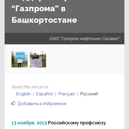
“Газпрома” в
Башкортостане
ОАО “Газпром нефтехим Салават”
Read this article in
:
English
Español
Français
Русский
Добавить в Избранное
13 ноября, 2013
Российскому профсоюзу