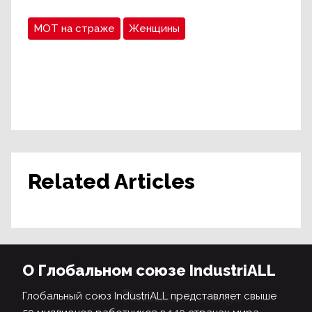
МОТ на страже
Женщины
Related Articles
О Глобальном союзе IndustriALL
Глобальный союз IndustriALL представляет свыше