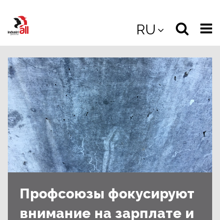
Jump
to
Select
Sea
RU
main
content
langua
the
(
(mobile
site
(mo
Профсоюзы фокусируют
внимание на зарплате и