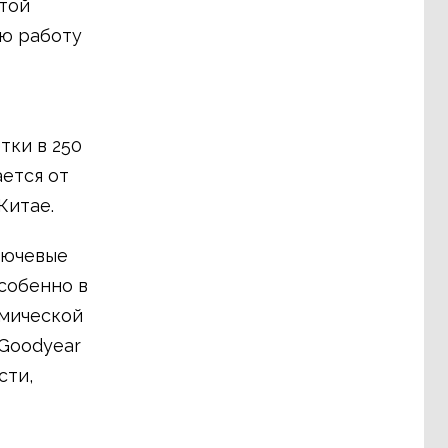
этой
ую работу
ки в 250
ается от
Китае.
лючевые
особенно в
омической
 Goodyear
сти,