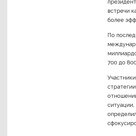
президент 
встречи к
более эфф
По послед
междунаро
миллиардо
700 до 800
Участники
стратегии
отношении
ситуации,
определил
сфокусиро