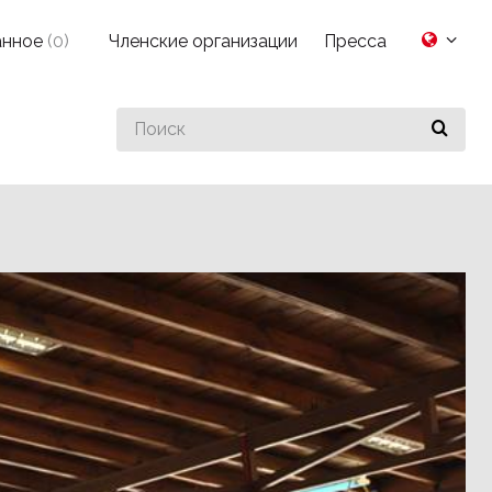
анное
(
0
)
Членские организации
Пресса
Search
for
something