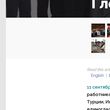
Гл
Read this arti
English
11 сентябр
работнико
Турции, И
единоглас