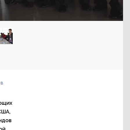
 в
яющих
США,
ндов
ой