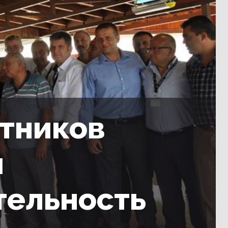
тников
и
тельность