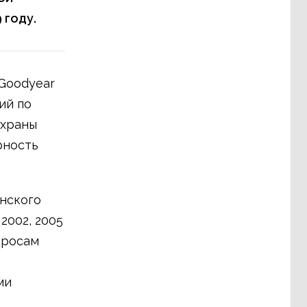
 году.
Goodyear
ий по
охраны
рность
нского
2002, 2005
просам
ми