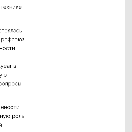
 технике
стоялась
 Профсоюз
ности
а
year в
щую
вопросы,
нности,
жную роль
й