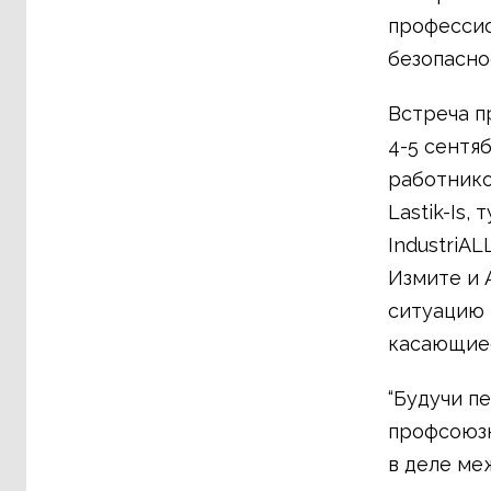
профессио
безопасно
Встреча п
4-5 сентя
работнико
Lastik-Is,
IndustriA
Измите и 
ситуацию 
касающиес
“Будучи п
профсоюзн
в деле ме