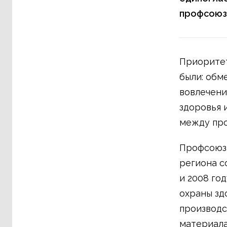
профсоюзн
Приоритет
были: обм
вовлечени
здоровья 
между про
Профсоюзы
региона с
и 2008 го
охраны зд
производс
материала