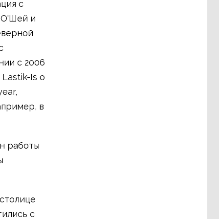
ция с
 O'Шей и
еверной
с
нии с 2006
astik-Is о
ear,
пример, в
ан работы
ы
 столице
тились с