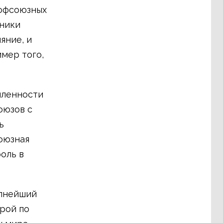
рофсоюзных
тники
яние, и
мер того,
шленности
оюзов с
ь
оюзная
оль в
упнейший
рой по