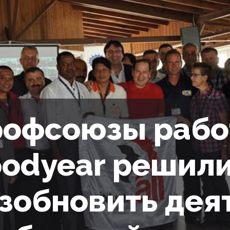
офсоюзы рабо
odyear решил
зобновить дея