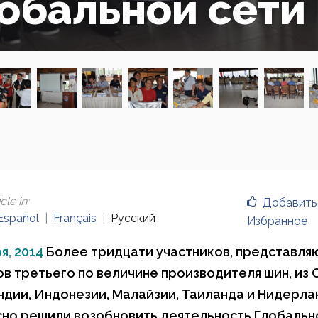
обальной сети
cle in
:
Добавить
Español
Français
Русский
Избранное
я, 2014
Более тридцати участников, представл
в третьего по величине производителя шин, из 
ндии, Индонезии, Малайзии, Таиланда и Нидерла
но решили возобновить деятельность Глобальн