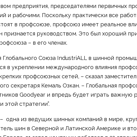
вом предприятия, председателями первичных п
ий и рабочими. Поскольку практически все рабо
стоят в профсоюзе, профсоюз имеет реальное вли
н признается руководством. Это был хороший при
рофсоюза – в его членах.
я Глобального Союза IndustriALL в шинной промы
ся в укреплении международного влияния профс
репких профсоюзных сетей, – сказал заместител
ого секретаря Кемаль Озкан. – Глобальная профс
тников Goodyear и впредь будет играть важную р
и этой стратегии”.
– одна из ведущих шинных компаний в мире, кр
тель шин в Северной и Латинской Америке и вто