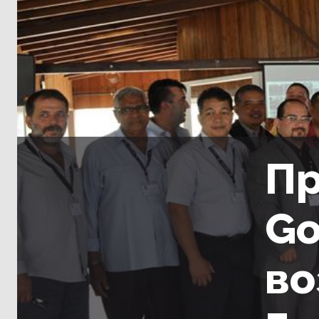
Пр
Go
во