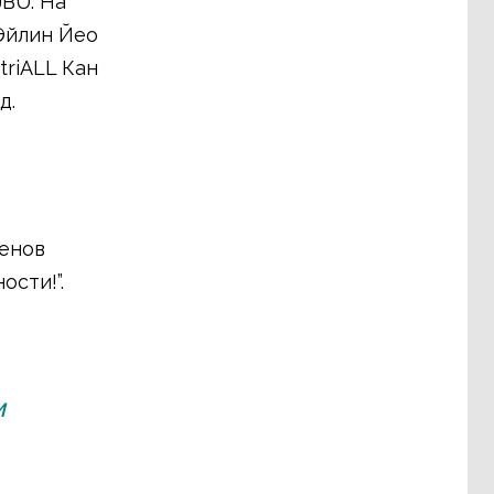
JBU. На
Эйлин Йео
triALL Кан
д.
ленов
ости!”.
м