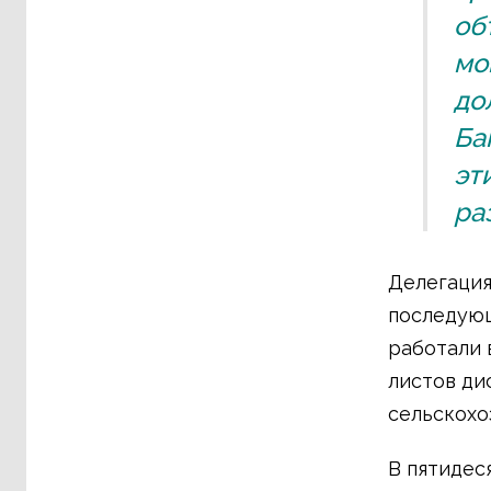
об
мо
до
Ба
эт
ра
Делегация
последующ
работали 
листов ди
сельскохо
В пятидес