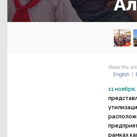
Ал
Read this arti
English
11 ноября,
представл
утилизаци
расположе
предприят
рамках ка