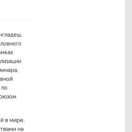
нгладеш,
оловного
амках
илизации
минара,
ивной
 по
союзом
й в мире,
твами на