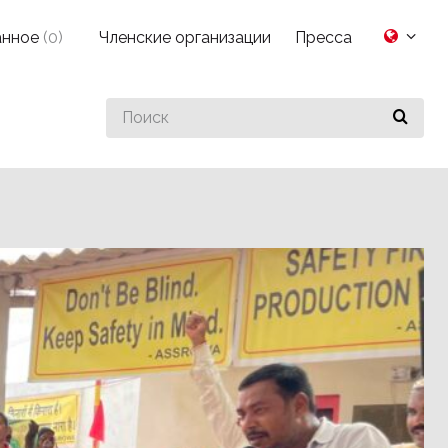
анное
(
0
)
Членские организации
Пресса
Search
for
something