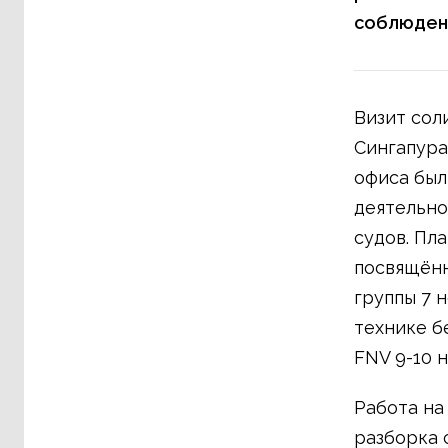
соблюдени
Визит сол
Сингапура
офиса был
деятельно
судов. Пл
посвящённ
группы 7 
технике б
FNV 9-10 н
Работа на
разборка 