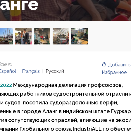
анге
cle in
:
Добавить
Español
Français
Русский
Избранное
 2022
Международная делегация профсоюзов,
яющих работников судостроительной отрасли 
и судов, посетила судоразделочные верфи,
нные в городе Аланг в индийском штате Гуджара
ия сопутствующих отраслей, влияющие на экоси
мпании Глобального союза IndustriALL по обесп