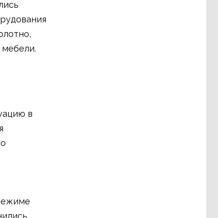
лись
орудования
олотно,
 мебели.
уацию в
я
по
 режиме
нились