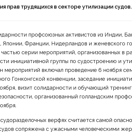
я прав трудящихся в секторе утилизации судов.
идарности профсоюзных активистов из Индии, Ба
, Японии, Франции, Нидерландов и женевского г
 частью серии мероприятий, организованных в р
сти инициативной группы по судостроению и ут
ан мероприятий включал проведение 6 ноября се
ого Гонконгской конвенции, заседание инициат
ноября, визит солидарности и обучающий тренинг
езопасности, организованный голландским проф
оября.
 судоразделочных верфях считается самой опасно
судов сопряжена с ужасными человеческими жер