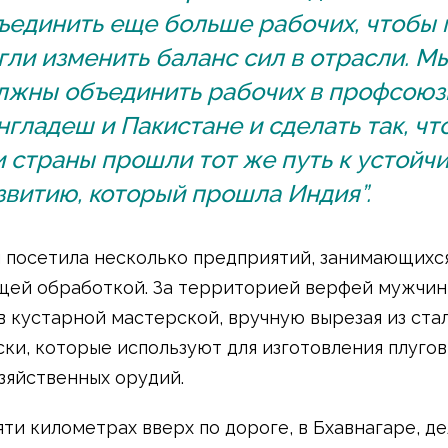
ъединить еще больше рабочих, чтобы
гли изменить баланс сил в отрасли. М
лжны объединить рабочих в профсоюз
нгладеш и Пакистане и сделать так, чт
и страны прошли тот же путь к устойч
звитию, который прошла Индия”.
 посетила несколько предприятий, занимающихс
ей обработкой. За территорией верфей мужчи
в кустарной мастерской, вручную вырезая из ста
ски, которые используют для изготовления плугов
зяйственных орудий.
яти километрах вверх по дороге, в Бхавнагаре, д