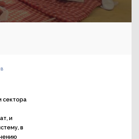
 в
и сектора
т, и
стему, в
ечению