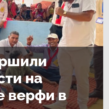
ершили
сти на
 верфи в