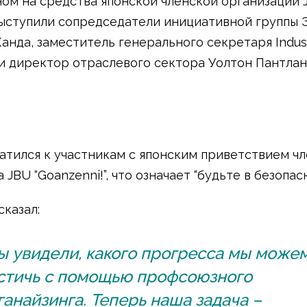
ом на средства японской членской организации 
ыступили сопредседатели инициативной группы 
Канда, заместитель генерального секретаря Indus
и директор отраслевого сектора Уолтон Пантлан
атился к участникам с японским приветствием ч
JBU “Goanzenni!”, что означает “будьте в безопасн
сказал:
ы увидели, какого прогресса мы може
стичь с помощью профсоюзного
ганайзинга. Теперь наша задача –