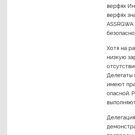
верфях Ин
верфях зн
ASSRGWA и
безопасно
Хотя на р
низкую за
отсутстви
Делегаты 
имеют пра
опасной. 
выполняют
Делегация
демонстра