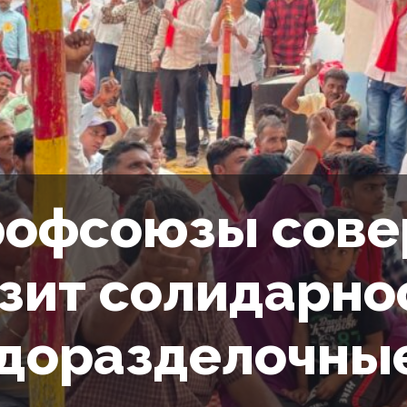
офсоюзы сов
зит солидарно
доразделочные