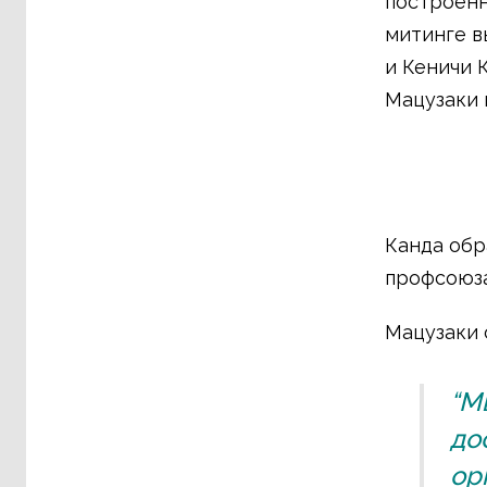
построенн
митинге в
и Кеничи 
Мацузаки 
Канда обр
профсоюза 
Мацузаки 
“М
до
ор