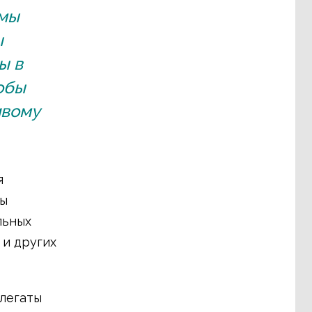
 мы
ы
ы в
обы
ивому
я
ны
льных
 и других
елегаты