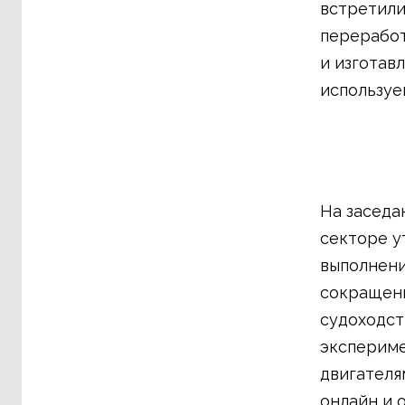
встретили
переработ
и изготав
используе
На заседа
секторе у
выполнени
сокращени
судоходст
экспериме
двигателя
онлайн и 