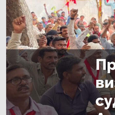
Пр
ви
су