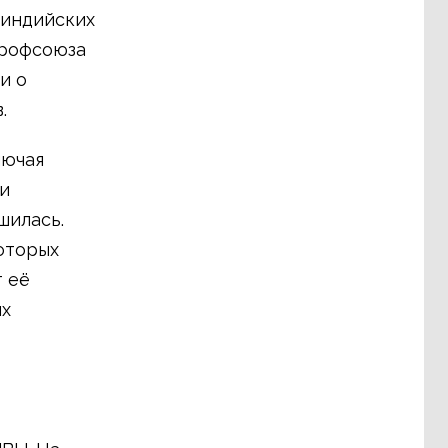
 индийских
профсоюза
и о
.
лючая
и
шилась.
оторых
т её
ях