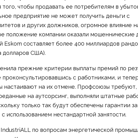
я того, чтобы продавать ее потребителям в убыток
ное предприятие не может получить деньги с
итетов и других должников, огромное влияние н
е положение компании оказали мошеннические д
й Eskom составляет более 400 миллиардов рандов
 долларов США).
енила прежние критерии выплаты премий по рез
е проконсультировавшись с работниками, и тепе
 настаивают на их отмене. Профсоюзы требуют,
ереданные на аутсорсинг, выполняли штатные раб
скольку только так будут обеспечены гарантии за
 с использованием нестандартной занятости.
IndustriALL по вопросам энергетической промы