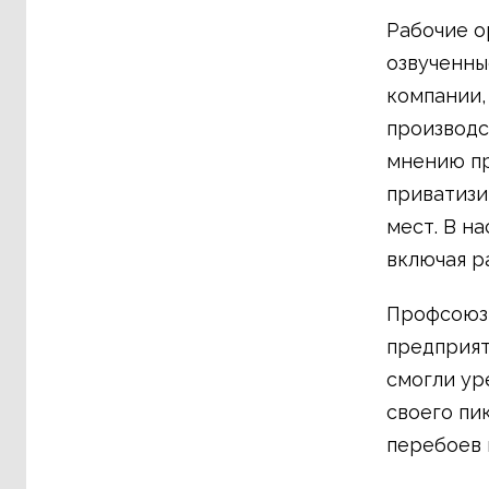
Рабочие о
озвученны
компании,
производс
мнению пр
приватизи
мест. В н
включая р
Профсоюзы
предприят
смогли ур
своего пи
перебоев 