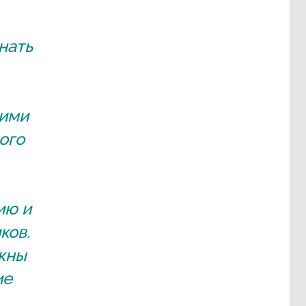
нать
ними
ого
ию и
ков.
жны
ие