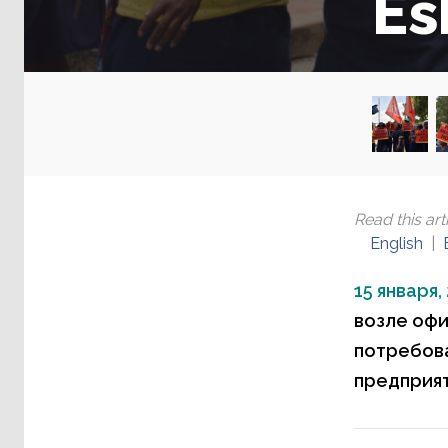
Es
Read this arti
English
15 января,
возле офи
потребова
предприят