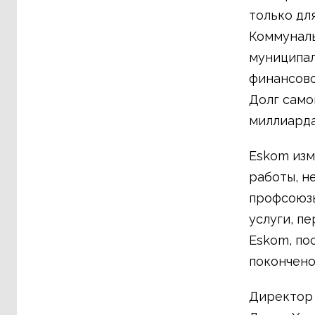
только дл
Коммуналь
муниципал
финансово
Долг само
миллиарда
Eskom изм
работы, н
профсоюзы
услуги, п
Eskom, по
покончено
Директор 