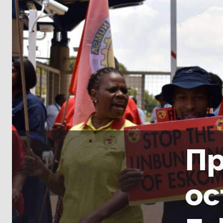
Пр
ос