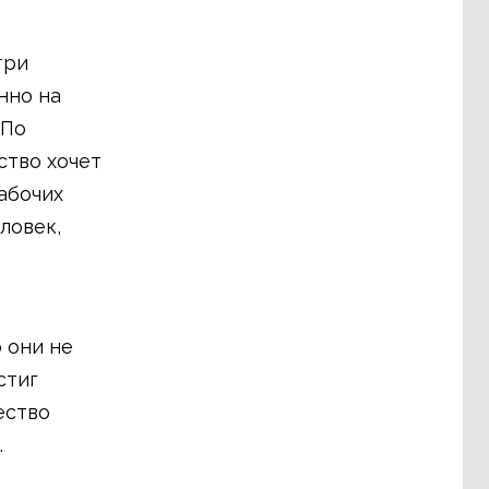
три
нно на
 По
ство хочет
абочих
ловек,
 они не
стиг
ество
.