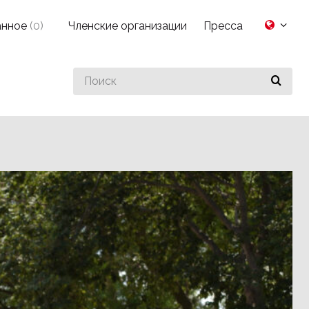
анное
(
0
)
Членские организации
Пресса
Search
for
something