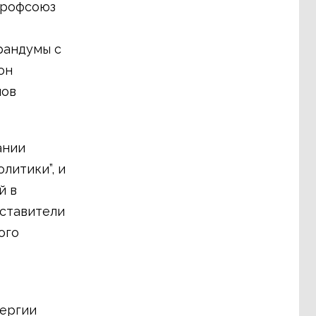
профсоюз
рандумы с
он
нов
ании
литики”, и
й в
дставители
ого
нергии