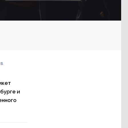
 в
икет
бурге и
енного