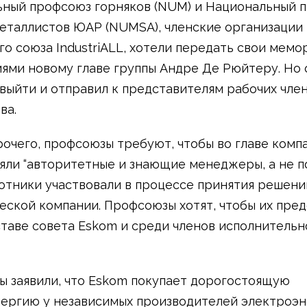
ный профсоюз горняков (NUM) и Национальный 
еталлистов ЮАР (NUMSA), членские организации
го союза IndustriALL, хотели передать свои мемо
ями новому главе группы Андре Де Рюйтеру. Но 
 выйти и отправил к представителям рабочих чле
ва.
очего, профсоюзы требуют, чтобы во главе комп
яли “авторитетные и знающие менеджеры, а не по
отники участвовали в процессе принятия решени
еской компании. Профсоюзы хотят, чтобы их пре
ставе совета Eskom и среди членов исполнительн
 заявили, что Eskom покупает дорогостоящую
ергию у независимых производителей электроэ