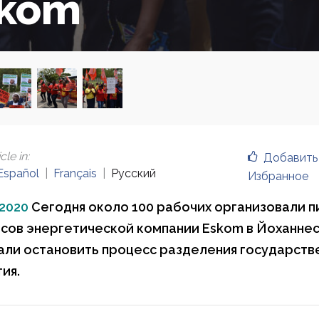
kom
cle in
:
Добавить
Español
Français
Русский
Избранное
 2020
Сегодня около 100 рабочих организовали п
сов энергетической компании Eskom в Йоханнес
ли остановить процесс разделения государств
ия.