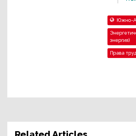
Южно-А
Энергетиче
энергия)
Права тру
Related Articles