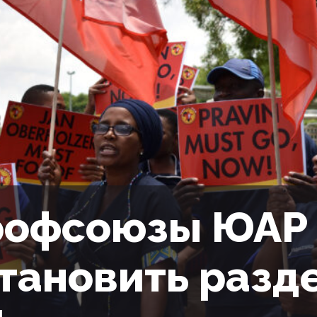
офсоюзы ЮАР 
тановить разд