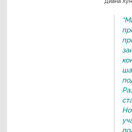
Диана Хун
“М
пр
пр
за
ко
ша
по
Ра
ст
Но
уч
по