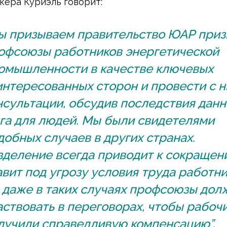
кера Куриэль говорит:
ы призываем правительство ЮАР приз
офсоюзы работников энергетической
омышленности в качестве ключевых
интересованных сторон и провести с 
нсультации, обсудив последствия данн
га для людей. Мы были свидетелями
добных случаев в других странах.
зделение всегда приводит к сокращен
авит под угрозу условия труда работни
 даже в таких случаях профсоюзы дол
аствовать в переговорах, чтобы рабоч
лучили справедливую компенсацию”.