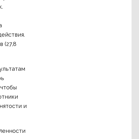
.
а
ействия.
 (27,8
ультатам
рь
 чтобы
отники
нятости и
шленности